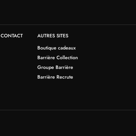
 CONTACT
AUTRES SITES
Boutique cadeaux
Barrière Collection
Groupe Barrière
Barrière Recrute