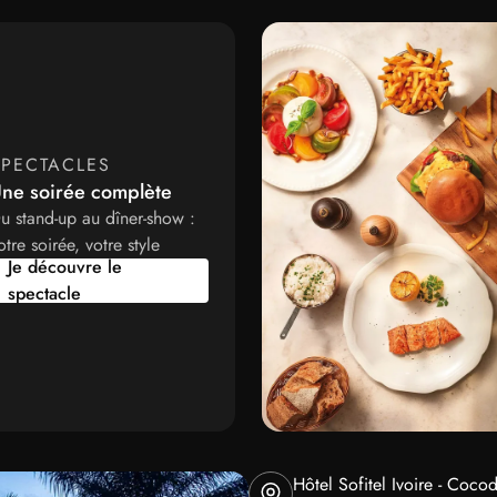
SPECTACLES
ne soirée complète
u stand-up au dîner-show :
otre soirée, votre style
Je découvre le
spectacle
Hôtel Sofitel Ivoire - Coc