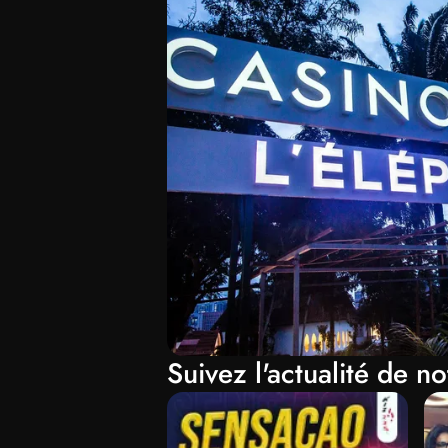
Suivez l'actualité de n