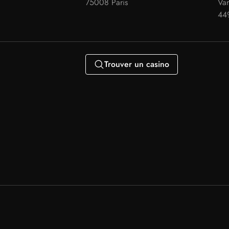
75008 Paris
Va
44
Trouver un casino