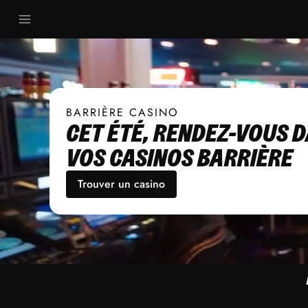
BARRIÈRE CASINO
CET ÉTÉ, RENDEZ-VOUS D
VOS CASINOS BARRIÈRE
Trouver un casino