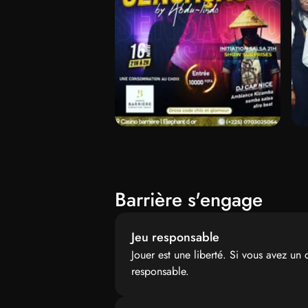
Barrière s'engage
Jeu responsable
Jouer est une liberté. Si vous avez un
responsable.