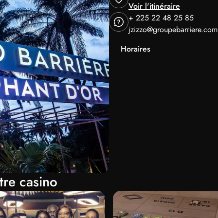
Voir l'itinéraire
+ 225 22 48 25 85
jzizzo@groupebarriere.com
Horaires
otre casino