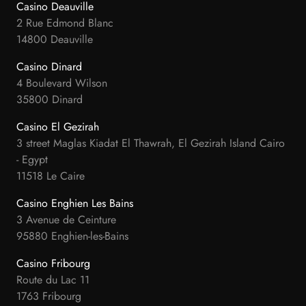
Casino Deauville
2 Rue Edmond Blanc
14800 Deauville
Casino Dinard
4 Boulevard Wilson
35800 Dinard
Casino El Gezirah
3 street Maglas Kiadat El Thawrah, El Gezirah Island Cairo
- Egypt
11518 Le Caire
Casino Enghien Les Bains
3 Avenue de Ceinture
95880 Enghien-les-Bains
Casino Fribourg
Route du Lac 11
1763 Fribourg