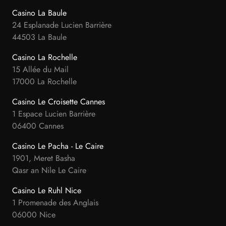
Casino La Baule
24 Esplanade Lucien Barrière
44503 La Baule
Casino La Rochelle
15 Allée du Mail
17000 La Rochelle
Casino Le Croisette Cannes
1 Espace Lucien Barrière
06400 Cannes
Casino Le Pacha - Le Caire
1901, Meret Basha
Qasr an Nile Le Caire
Casino Le Ruhl Nice
1 Promenade des Anglais
06000 Nice