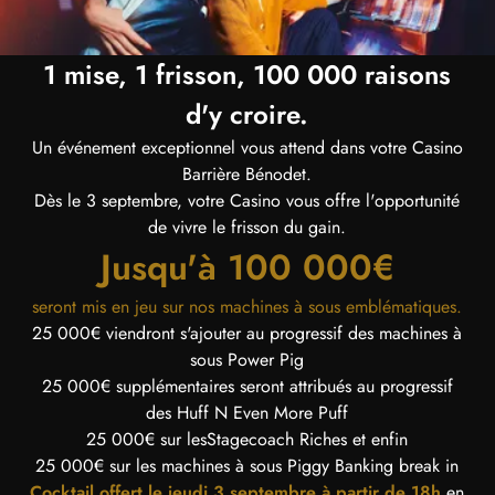
1 mise, 1 frisson, 100 000 raisons
d'y croire.
Un événement exceptionnel vous attend dans votre Casino
Barrière Bénodet.
Dès le 3 septembre, votre Casino vous offre l'opportunité
de vivre le frisson du gain.
Jusqu'à 100 000€
seront mis en jeu sur nos machines à sous emblématiques.
25 000€ viendront s'ajouter au progressif des machines à
sous Power Pig
25 000€ supplémentaires seront attribués au progressif
des Huff N Even More Puff
25 000€ sur lesStagecoach Riches et enfin
25 000€ sur les machines à sous Piggy Banking break in
Cocktail offert le jeudi 3 septembre à partir de 18h
en