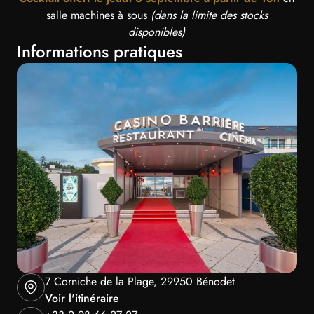
salle machines à sous
(dans la limite des stocks
disponibles)
Informations pratiques
7 Corniche de la Plage, 29950 Bénodet
Voir l'itinéraire