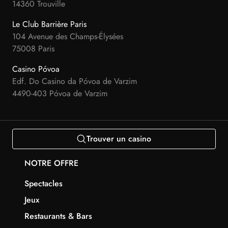
14360 Trouville
Le Club Barrière Paris
104 Avenue des Champs-Élysées
75008 Paris
Casino Póvoa
Edf. Do Casino da Póvoa de Varzim
4490-403 Póvoa de Varzim
Trouver un casino
NOTRE OFFRE
Spectacles
Jeux
Restaurants & Bars