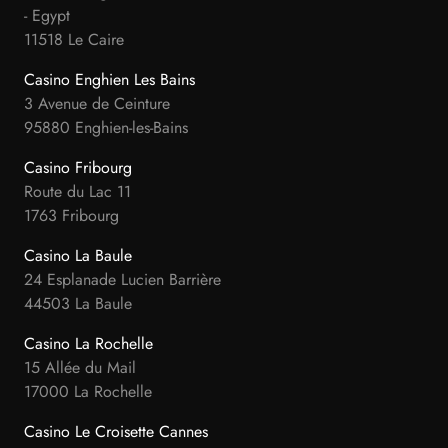
- Egypt
11518 Le Caire
Casino Enghien Les Bains
3 Avenue de Ceinture
95880 Enghien-les-Bains
Casino Fribourg
Route du Lac 11
1763 Fribourg
Casino La Baule
24 Esplanade Lucien Barrière
44503 La Baule
Casino La Rochelle
15 Allée du Mail
17000 La Rochelle
Casino Le Croisette Cannes