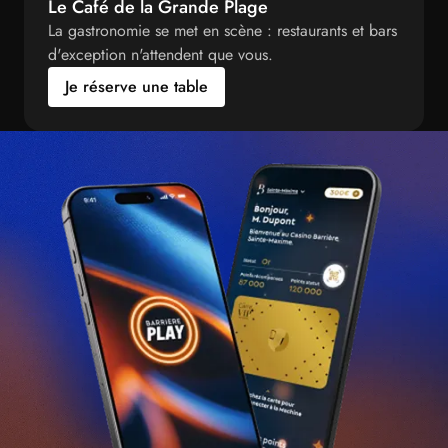
Le Café de la Grande Plage
La gastronomie se met en scène : restaurants et bars
d'exception n'attendent que vous.
Je réserve une table