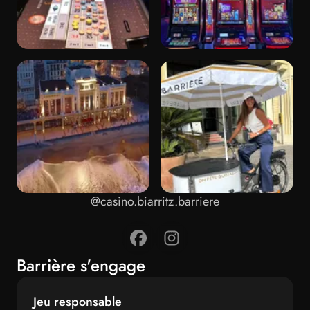
@casino.biarritz.barriere
Barrière s'engage
Jeu responsable