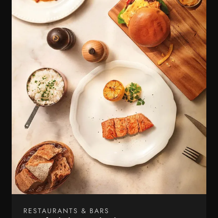
RESTAURANTS & BARS