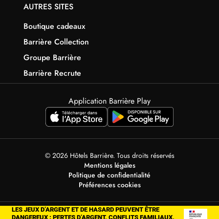
AUTRES SITES
Boutique cadeaux
Barrière Collection
Groupe Barrière
Barrière Recrute
Application Barrière Play
© 2026 Hôtels Barrière. Tous droits réservés
Mentions légales
Politique de confidentialité
Préférences cookies
LES JEUX D’ARGENT ET DE HASARD PEUVENT ÊTRE
DANGEREUX : PERTES D’ARGENT, CONFLITS FAMILIAUX,