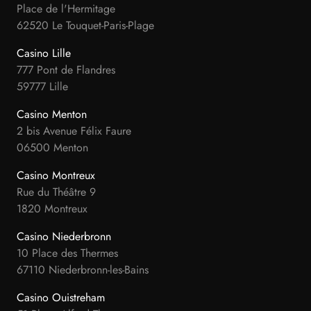
Place de l'Hermitage
62520 Le Touquet-Paris-Plage
Casino Lille
777 Pont de Flandres
59777 Lille
Casino Menton
2 bis Avenue Félix Faure
06500 Menton
Casino Montreux
Rue du Théâtre 9
1820 Montreux
Casino Niederbronn
10 Place des Thermes
67110 Niederbronn-les-Bains
Casino Ouistreham