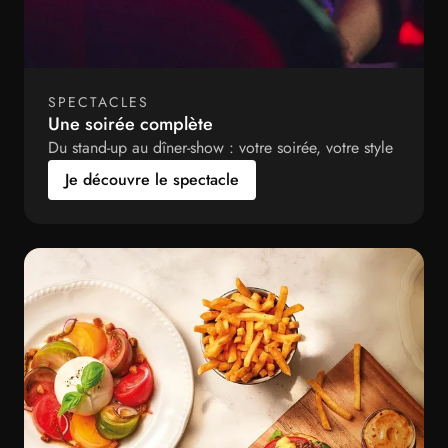
SPECTACLES
Une soirée complète
Du stand-up au dîner-show : votre soirée, votre style
Je découvre le spectacle