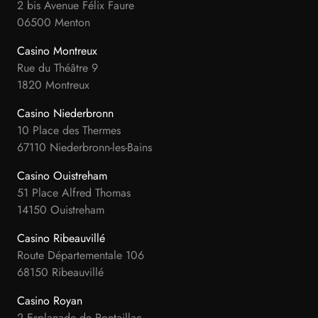
2 bis Avenue Félix Faure
06500 Menton
Casino Montreux
Rue du Théâtre 9
1820 Montreux
Casino Niederbronn
10 Place des Thermes
67110 Niederbronn-les-Bains
Casino Ouistreham
51 Place Alfred Thomas
14150 Ouistreham
Casino Ribeauvillé
Route Départementale 106
68150 Ribeauvillé
Casino Royan
2 Esplanade de Pontaillac