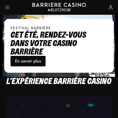
BLOTZHEIM
FESTIVAL BARRIÈRE
CET ÉTÉ, RENDEZ-VOUS 
DANS VOTRE CASINO 
BARRIÈRE 
En savoir plus
L'EXPÉRIENCE BARRIÈRE CASINO