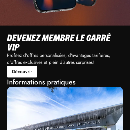
DEVENEZ MEMBRE LE CARRÉ
VIP
Profitez d'offres personalisées, d'avantages tarifaires,
d'offres exclusives et plein d'autres surprises!
Découvrir
Informations pratiques