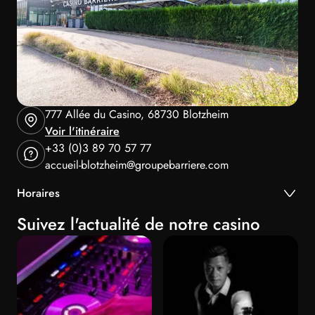
777 Allée du Casino, 68730 Blotzheim
Voir l'itinéraire
+33 (0)3 89 70 57 77
accueil-blotzheim@groupebarriere.com
Horaires
Suivez l'actualité de notre casino