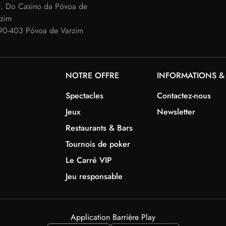
f. Do Casino da Póvoa de
rzim
90-403 Póvoa de Varzim
NOTRE OFFRE
INFORMATIONS &
Spectacles
Contactez-nous
Jeux
Newsletter
Restaurants & Bars
Tournois de poker
Le Carré VIP
Jeu responsable
Application Barrière Play