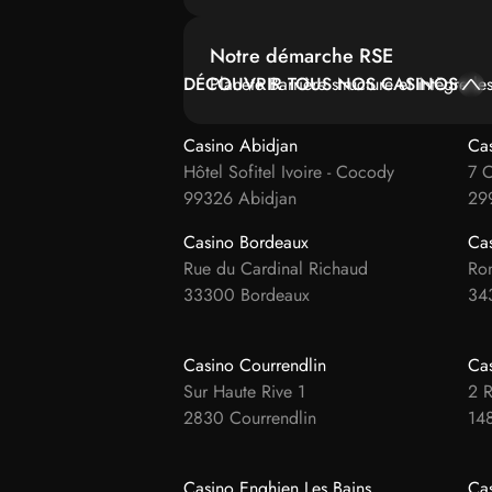
Notre démarche RSE
DÉCOUVRIR TOUS NOS CASINOS
Planète Barrière structure et intègre 
Casino Abidjan
Ca
Hôtel Sofitel Ivoire - Cocody
7 C
99326 Abidjan
29
Casino Bordeaux
Ca
Rue du Cardinal Richaud
Ron
33300 Bordeaux
34
Casino Courrendlin
Cas
Sur Haute Rive 1
2 
2830 Courrendlin
14
Casino Enghien Les Bains
Cas