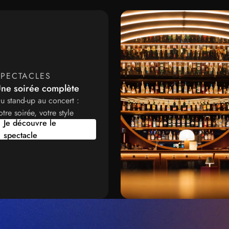
SPECTACLES
ne soirée complète
u stand-up au concert :
otre soirée, votre style
Je découvre le
spectacle