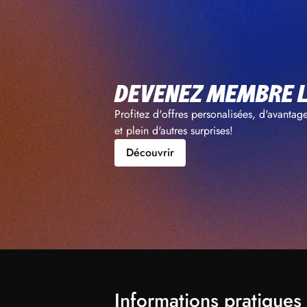
DEVENEZ MEMBRE L
Profitez d'offres personalisées, d'avantages
et plein d'autres surprises!
Découvrir
Informations pratiques