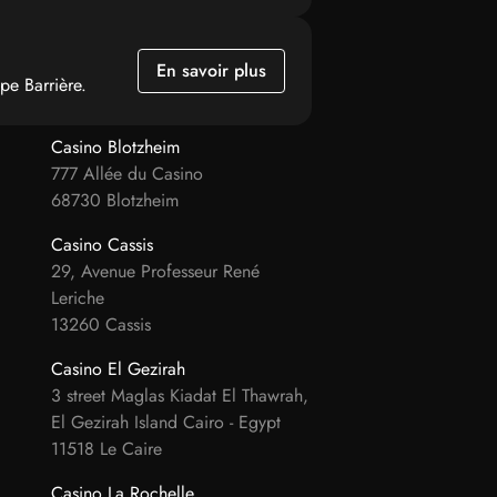
En savoir plus
pe Barrière.
Casino Blotzheim
777 Allée du Casino
68730 Blotzheim
Casino Cassis
29, Avenue Professeur René
Leriche
13260 Cassis
Casino El Gezirah
3 street Maglas Kiadat El Thawrah,
El Gezirah Island Cairo - Egypt
11518 Le Caire
Casino La Rochelle