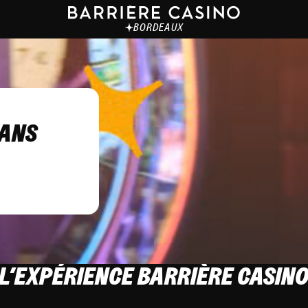
BORDEAUX
ANS 
 
L'EXPÉRIENCE BARRIÈRE CASIN