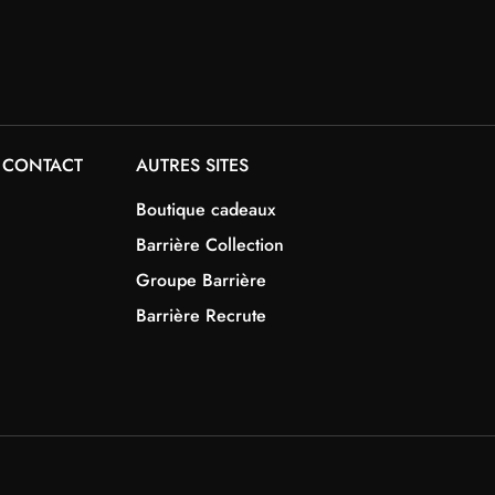
 CONTACT
AUTRES SITES
Boutique cadeaux
Barrière Collection
Groupe Barrière
Barrière Recrute