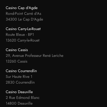
Casino Cap d'Agde
Rond-Point Carré d'As
34300 Le Cap D'Agde
Casino Carry-Le-Rouet
Route Bleue - BP1
13620 Carry-le-Rouet
Casino Cassis
29, Avenue Professeur René Leriche
13260 Cassis
Casino Courrendlin
Sur Haute Rive 1
2830 Courrendlin
Casino Deauville
2 Rue Edmond Blanc
14800 Deauville