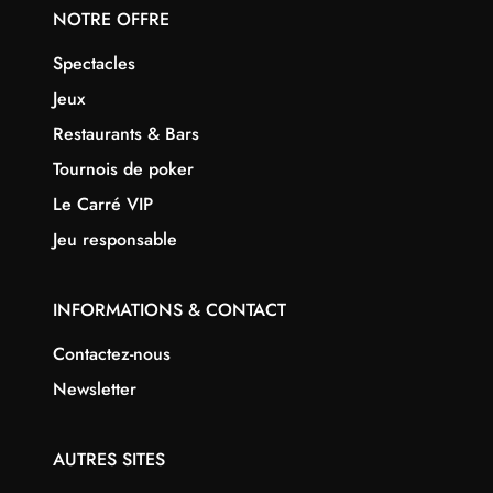
NOTRE OFFRE
Spectacles
Jeux
Restaurants & Bars
Tournois de poker
Le Carré VIP
Jeu responsable
INFORMATIONS & CONTACT
Contactez-nous
Newsletter
AUTRES SITES