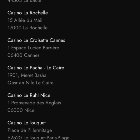
44503 La Baule
Casino La Rochelle
15 Allée du Mail
17000 La Rochelle
Casino Le Croisette Cannes
1 Espace Lucien Barrière
06400 Cannes
Casino Le Pacha - Le Caire
1901, Meret Basha
Qasr an Nile Le Caire
Casino Le Ruhl Nice
1 Promenade des Anglais
06000 Nice
Casino Le Touquet
Place de l'Hermitage
62520 Le Touquet-Paris-Plage