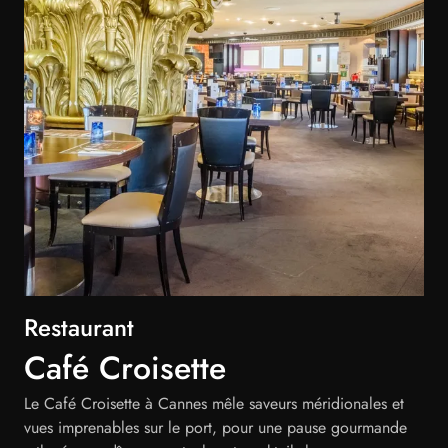
Restaurant
Café Croisette
Le Café Croisette à Cannes mêle saveurs méridionales et
vues imprenables sur le port, pour une pause gourmande