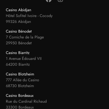
Casino Abidjan
Hôtel Sofitel Ivoire - Cocody
99326 Abidjan
Casino Bénodet
7 Corniche de la Plage
29950 Bénodet
Casino Biarritz
1 Avenue Édouard VII
64200 Biarritz
Casino Blotzheim
777 Allée du Casino
68730 Blotzheim
Casino Bordeaux
Rue du Cardinal Richaud
33300 Bordeaux