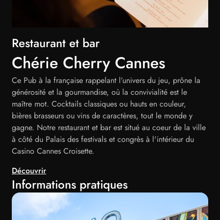
Restaurant et bar
Chérie Cherry Cannes
Ce Pub à la française rappelant l’univers du jeu, prône la
générosité et la gourmandise, où la convivialité est le
maître mot. Cocktails classiques ou hauts en couleur,
bières brasseurs ou vins de caractères, tout le monde y
gagne. Notre restaurant et bar est situé au coeur de la ville
à côté du Palais des festivals et congrès à l'intérieur du
Casino Cannes Croisette.
Découvrir
Informations pratiques