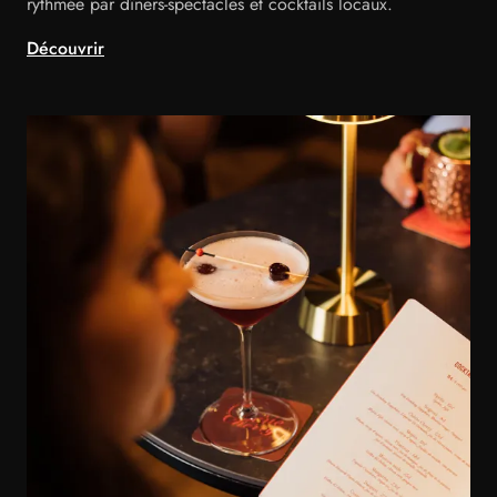
rythmée par dîners-spectacles et cocktails locaux.
Découvrir