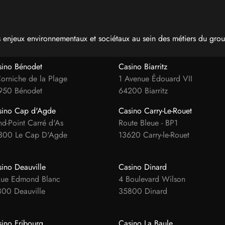
les enjeux environnementaux et sociétaux au sein des métiers du grou
sino Bénodet
Casino Biarritz
orniche de la Plage
1 Avenue Édouard VII
950 Bénodet
64200 Biarritz
sino Cap d'Agde
Casino Carry-Le-Rouet
d-Point Carré d'As
Route Bleue - BP1
300 Le Cap D'Agde
13620 Carry-le-Rouet
ino Deauville
Casino Dinard
Rue Edmond Blanc
4 Boulevard Wilson
800 Deauville
35800 Dinard
ino Fribourg
Casino La Baule