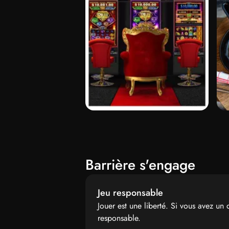
Barrière s'engage
Jeu responsable
Jouer est une liberté. Si vous avez un
responsable.