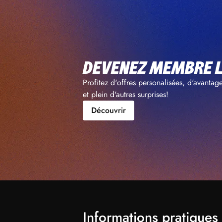
DEVENEZ MEMBRE L
Profitez d'offres personalisées, d'avantages
et plein d'autres surprises!
Découvrir
Informations pratiques