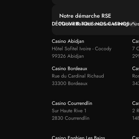
Notre démarche RSE
DÉCOUVRIR TOUS NOS CASINOS
Planète Barrière structure et intègre 
Casino Abidjan
Ca
Hôtel Sofitel Ivoire - Cocody
7 C
99326 Abidjan
29
Casino Bordeaux
Ca
Rue du Cardinal Richaud
Ron
33300 Bordeaux
34
Casino Courrendlin
Cas
Sur Haute Rive 1
2 
2830 Courrendlin
14
Casino Enghien Les Bains
Cas