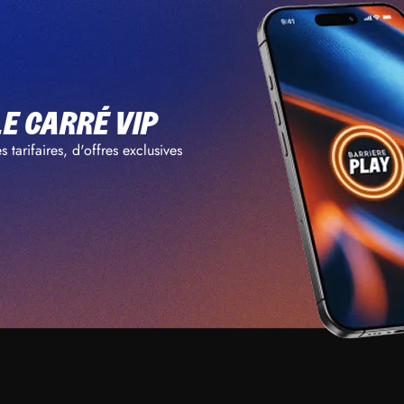
E CARRÉ VIP
 tarifaires, d'offres exclusives