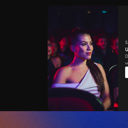
U
D
v