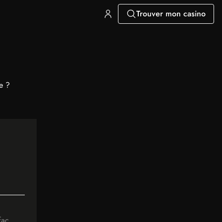
Trouver mon casino
e ?
cultatif)