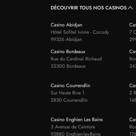
DÉCOUVRIR TOUS NOS CASINOS
Casino Abidjan
Ca
Hôtel Sofitel Ivoire - Cocody
7 C
99326 Abidjan
29
Casino Bordeaux
Ca
Rue du Cardinal Richaud
Ron
33300 Bordeaux
34
Casino Courrendlin
Cas
Sur Haute Rive 1
2 
2830 Courrendlin
14
Casino Enghien Les Bains
Cas
3 Avenue de Ceinture
Rou
95880 Enghien-les-Bains
176