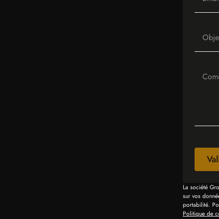
Obje
Comm
Val
La société Gr
sur vos donnée
portabilité. P
Politique de co