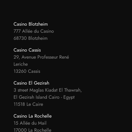
Casino Blotzheim
777 Allée du Casino
68730 Blotzheim
Casino Cassis
29, Avenue Professeur René
Leriche
13260 Cassis
Casino El Gezirah
3 street Maglas Kiadat El Thawrah,
El Gezirah Island Cairo - Egypt
11518 Le Caire
Casino La Rochelle
15 Allée du Mail
17000 La Rochelle