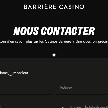
NOUS CONTACTER
soin d'en savoir plus sur les Casinos Barrière ? Une question précis
dame
Monsieur
Prénom
l
Numéro de téléphone
(fa