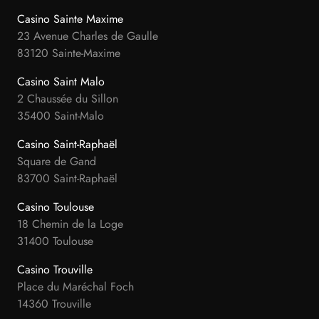
Casino Sainte Maxime
23 Avenue Charles de Gaulle
83120 Sainte-Maxime
Casino Saint Malo
2 Chaussée du Sillon
35400 Saint-Malo
Casino Saint-Raphaël
Square de Gand
83700 Saint-Raphaël
Casino Toulouse
18 Chemin de la Loge
31400 Toulouse
Casino Trouville
Place du Maréchal Foch
14360 Trouville