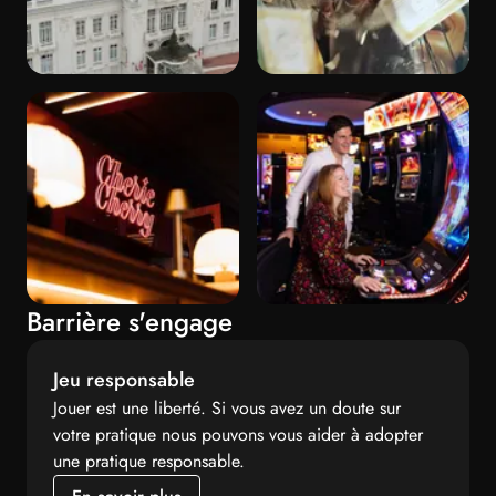
Barrière s'engage
Jeu responsable
Jouer est une liberté. Si vous avez un doute sur
votre pratique nous pouvons vous aider à adopter
une pratique responsable.