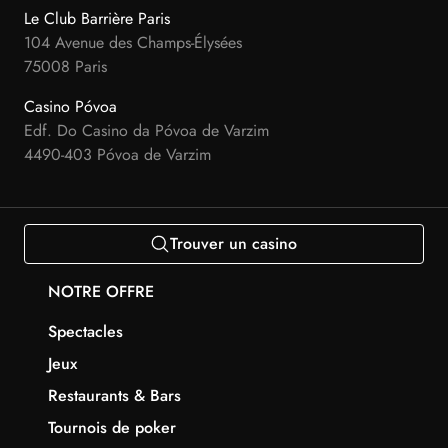
Le Club Barrière Paris
104 Avenue des Champs-Élysées
75008 Paris
Casino Póvoa
Edf. Do Casino da Póvoa de Varzim
4490-403 Póvoa de Varzim
Trouver un casino
NOTRE OFFRE
Spectacles
Jeux
Restaurants & Bars
Tournois de poker