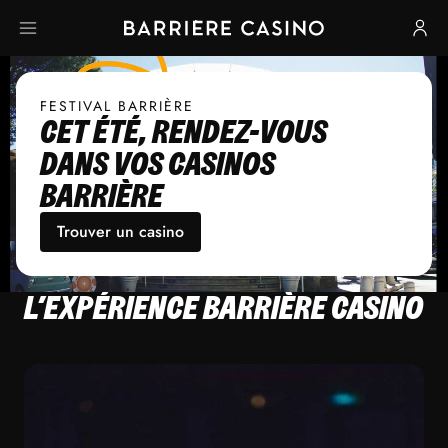
FESTIVAL BARRIÈRE
CET ÉTÉ, RENDEZ-VOUS 
DANS VOS CASINOS 
BARRIÈRE 
Trouver un casino
L'EXPÉRIENCE BARRIÈRE CASINO