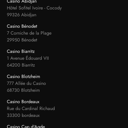
Casino Abidjan
Hôtel Sofitel Ivoire - Cocody
99326 Abidjan
Casino Bénodet
7 Corniche de la Plage
29950 Bénodet
Casino Biarritz
1 Avenue Édouard VII
64200 Biarritz
Casino Blotzheim
777 Allée du Casino
68730 Blotzheim
Casino Bordeaux
Rue du Cardinal Richaud
33300 bordeaux
Casino Cap d'Agde