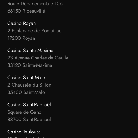
Route Départementale 106
68150 Ribeauvillé
Casino Royan
2 Esplanade de Pontaillac
17200 Royan
Casino Sainte Maxime
23 Avenue Charles de Gaulle
83120 Sainte-Maxime
Casino Saint Malo
2 Chaussée du Sillon
35400 Saint-Malo
Casino Saint-Raphaël
Square de Gand
83700 Saint-Raphaël
Casino Toulouse