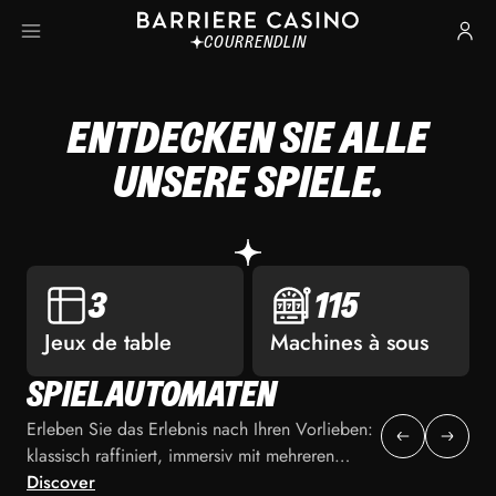
COURRENDLIN
ENTDECKEN SIE ALLE
UNSERE SPIELE.
3
115
Jeux de table
Machines à sous
SPIELAUTOMATEN
Erleben Sie das Erlebnis nach Ihren Vorlieben:
klassisch raffiniert, immersiv mit mehreren
Bildschirmen oder fesselnd mit mehreren
Discover