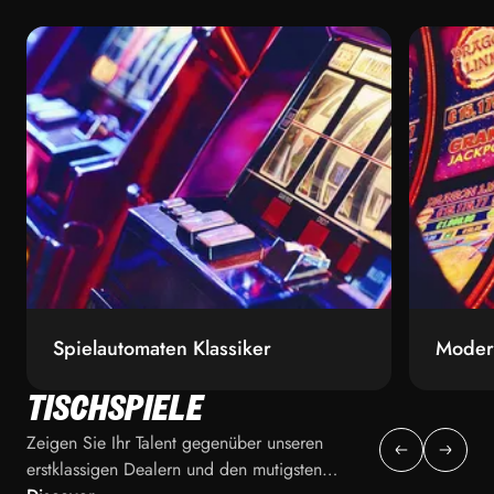
Einsätzen.
Spielautomaten Klassiker
Moder
TISCHSPIELE
Zeigen Sie Ihr Talent gegenüber unseren
erstklassigen Dealern und den mutigsten