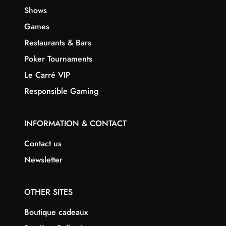
Shows
Games
Restaurants & Bars
Poker Tournaments
Le Carré VIP
Responsible Gaming
INFORMATION & CONTACT
Contact us
Newsletter
OTHER SITES
Boutique cadeaux