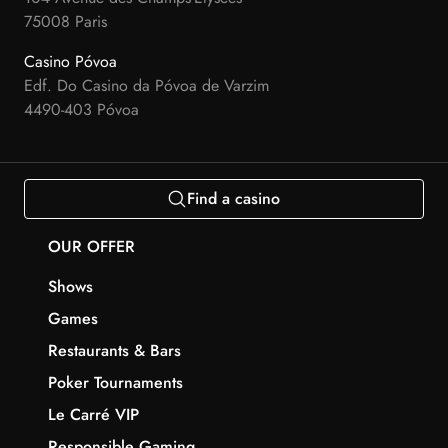
75008 Paris
Casino Póvoa
Edf. Do Casino da Póvoa de Varzim
4490-403 Póvoa
Find a casino
OUR OFFER
Shows
Games
Restaurants & Bars
Poker Tournaments
Le Carré VIP
Responsible Gaming