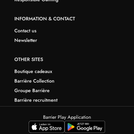
INFORMATION & CONTACT
Contact us
Newsletter
OTHER SITES
Boutique cadeaux
Barrière Collection
Groupe Barrière
Barrière recruitment
Barrier Play Application