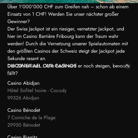
Über 1'000'000 CHF zum Greifen nah – schon ab einem
Einsatz von 1 CHF! Werden Sie unser nächster großer
Gewinner?
Der Swiss Jackpot ist ein riesiger, vernetzter Jackpot, und
hier im Casino Barrière Fribourg kann der Traum wahr
werden! Durch die Vernetzung unserer Spielautomaten mit
den größten Casinos der Schweiz steigt der Jackpot jede
Sekunde rasant an.
Der Zähler läuft… Wie hoch wird er noch steigen, bevor er
DISCOVER ALL OUR CASINOS
fällt?
Casino Abidjan
Hôtel Sofitel Ivoire - Cocody
99326 Abidjan
Casino Bénodet
7 Corniche de la Plage
29950 Bénodet
Casino Biarritz