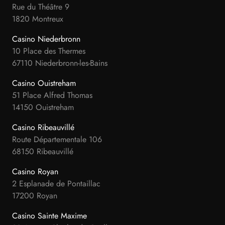
Rue du Théâtre 9
1820 Montreux
Casino Niederbronn
10 Place des Thermes
67110 Niederbronn-les-Bains
Casino Ouistreham
51 Place Alfred Thomas
14150 Ouistreham
Casino Ribeauvillé
Route Départementale 106
68150 Ribeauvillé
Casino Royan
2 Esplanade de Pontaillac
17200 Royan
Casino Sainte Maxime