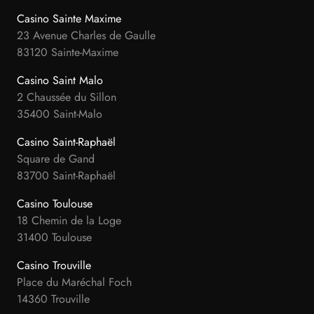
Casino Sainte Maxime
23 Avenue Charles de Gaulle
83120 Sainte-Maxime
Casino Saint Malo
2 Chaussée du Sillon
35400 Saint-Malo
Casino Saint-Raphaël
Square de Gand
83700 Saint-Raphaël
Casino Toulouse
18 Chemin de la Loge
31400 Toulouse
Casino Trouville
Place du Maréchal Foch
14360 Trouville