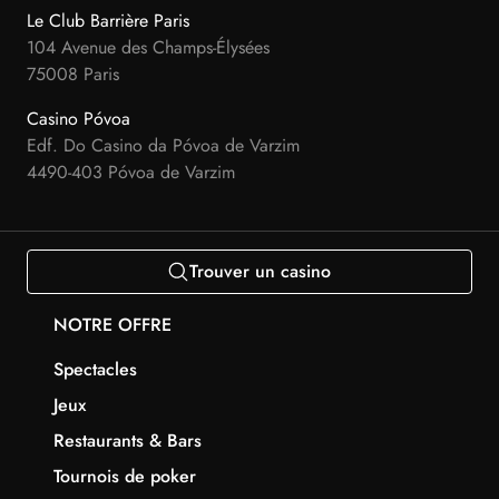
Le Club Barrière Paris
104 Avenue des Champs-Élysées
75008 Paris
Casino Póvoa
Edf. Do Casino da Póvoa de Varzim
4490-403 Póvoa de Varzim
Trouver un casino
NOTRE OFFRE
Spectacles
Jeux
Restaurants & Bars
Tournois de poker