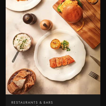
RESTAURANTS & BARS