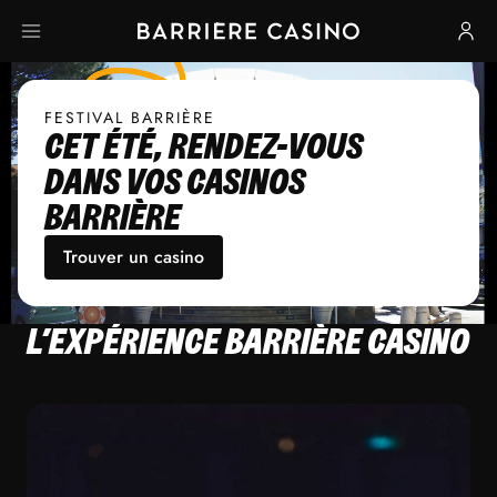
FESTIVAL BARRIÈRE
CET ÉTÉ, RENDEZ-VOUS 
DANS VOS CASINOS 
BARRIÈRE 
Trouver un casino
L'EXPÉRIENCE BARRIÈRE CASINO