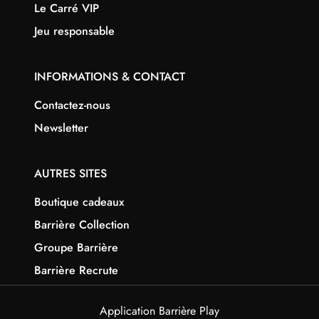
Le Carré VIP
Jeu responsable
INFORMATIONS & CONTACT
Contactez-nous
Newsletter
AUTRES SITES
Boutique cadeaux
Barrière Collection
Groupe Barrière
Barrière Recrute
Application Barrière Play