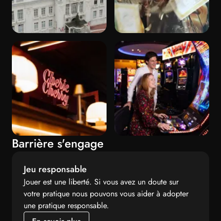
Barrière s'engage
Jeu responsable
Jouer est une liberté. Si vous avez un doute sur
votre pratique nous pouvons vous aider à adopter
une pratique responsable.