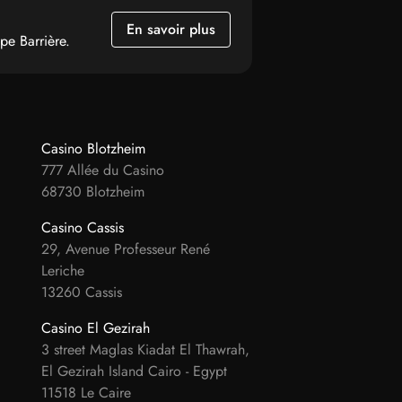
En savoir plus
pe Barrière.
Casino Blotzheim
777 Allée du Casino
68730 Blotzheim
Casino Cassis
29, Avenue Professeur René
Leriche
13260 Cassis
Casino El Gezirah
3 street Maglas Kiadat El Thawrah,
El Gezirah Island Cairo - Egypt
11518 Le Caire