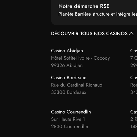
Notre démarche RSE
Planète Barrière structure et intègre 
DÉCOUVRIR TOUS NOS CASINOS
Casino Abidjan
Ca
Hôtel Sofitel Ivoire - Cocody
7 C
99326 Abidjan
29
Casino Bordeaux
Ca
Rue du Cardinal Richaud
Ron
33300 Bordeaux
34
Casino Courrendlin
Cas
Sur Haute Rive 1
2 
2830 Courrendlin
14