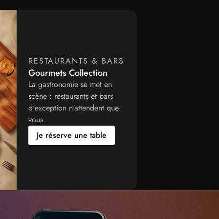
RESTAURANTS & BARS
Gourmets Collection
La gastronomie se met en
scène : restaurants et bars
d'exception n'attendent que
vous.
Je réserve une table