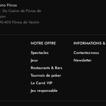
sino Póvoa
f. Do Casino da Póvoa de
rzim
90-403 Póvoa de Varzim
NOTRE OFFRE
INFORMATIONS &
Spectacles
Contactez-nous
Jeux
Newsletter
Restaurants & Bars
Tournois de poker
Le Carré VIP
Jeu responsable