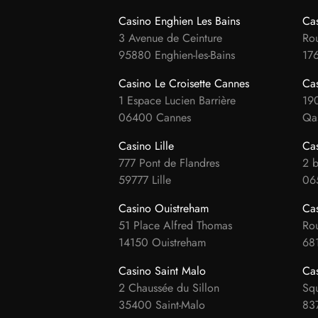
Casino Enghien Les Bains
Cas
3 Avenue de Ceinture
Rou
95880 Enghien-les-Bains
176
Casino Le Croisette Cannes
Cas
1 Espace Lucien Barrière
190
06400 Cannes
Qas
Casino Lille
Ca
777 Pont de Flandres
2 b
59777 Lille
06
Casino Ouistreham
Cas
51 Place Alfred Thomas
Rou
14150 Ouistreham
681
Casino Saint Malo
Cas
2 Chaussée du Sillon
Sq
35400 Saint-Malo
837