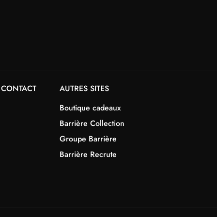
 CONTACT
AUTRES SITES
Boutique cadeaux
Barrière Collection
Groupe Barrière
Barrière Recrute