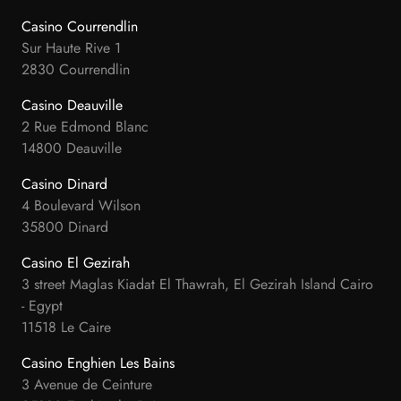
Casino Courrendlin
Sur Haute Rive 1
2830 Courrendlin
Casino Deauville
2 Rue Edmond Blanc
14800 Deauville
Casino Dinard
4 Boulevard Wilson
35800 Dinard
Casino El Gezirah
3 street Maglas Kiadat El Thawrah, El Gezirah Island Cairo
- Egypt
11518 Le Caire
Casino Enghien Les Bains
3 Avenue de Ceinture