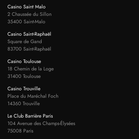
Casino Saint Malo
2 Chaussée du Sillon
35400 Saint-Malo
Casino Saint-Raphaël
Square de Gand
83700 Saint-Raphaël
Casino Toulouse
18 Chemin de la Loge
31400 Toulouse
Casino Trouville
Place du Maréchal Foch
14360 Trouville
Le Club Barrière Paris
104 Avenue des Champs-Élysées
75008 Paris