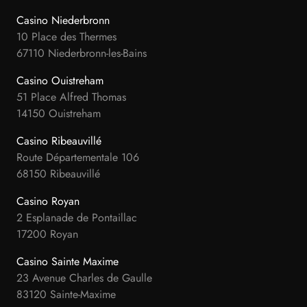
Casino Niederbronn
10 Place des Thermes
67110 Niederbronn-les-Bains
Casino Ouistreham
51 Place Alfred Thomas
14150 Ouistreham
Casino Ribeauvillé
Route Départementale 106
68150 Ribeauvillé
Casino Royan
2 Esplanade de Pontaillac
17200 Royan
Casino Sainte Maxime
23 Avenue Charles de Gaulle
83120 Sainte-Maxime