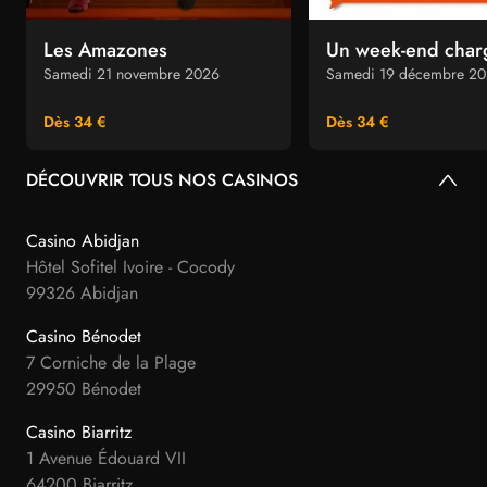
Les Amazones
Un week-end char
Samedi 21 novembre 2026
Samedi 19 décembre 2
Dès 34 €
Dès 34 €
DÉCOUVRIR TOUS NOS CASINOS
Casino Abidjan
Hôtel Sofitel Ivoire - Cocody
99326 Abidjan
Casino Bénodet
7 Corniche de la Plage
29950 Bénodet
Casino Biarritz
1 Avenue Édouard VII
64200 Biarritz