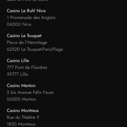
Casino Le Ruhl Nice
1 Promenade des Anglais
06000 Nice
Casino Le Touquet
Place de l'Hermitage
62520 Le Touquet-Paris-Plage
Casino Lille
777 Pont de Flandres
59777 Lille
Casino Menton
2 bis Avenue Félix Faure
06500 Menton
Casino Montreux
Rue du Théâtre 9
1820 Montreux