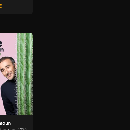
€
emoun
9 octobre 2026