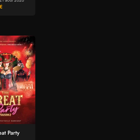
21 août 2026
€
at Party