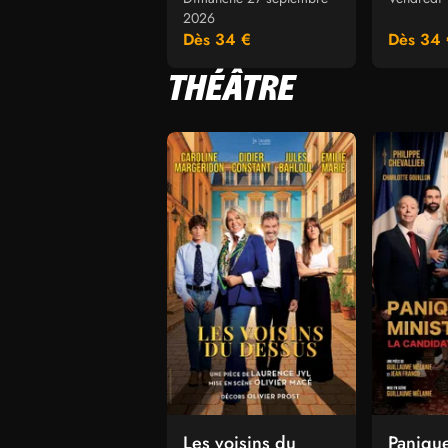
2026
Dès 34 €
Dès 34 
THÉÂTRE
Les voisins du
Paniqu