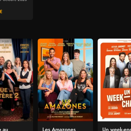
€
e au
Les Amazones
Un week-en