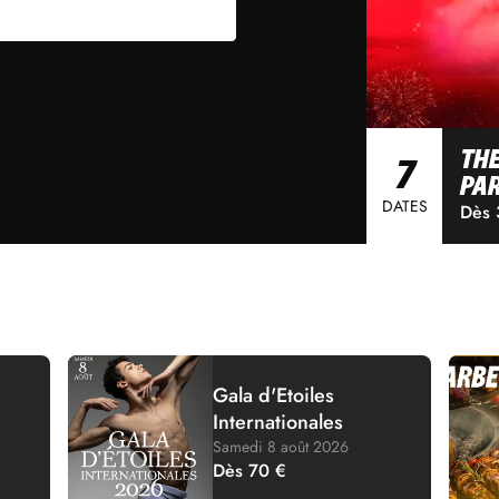
THE
7
PA
DATES
Dès 
Gala d'Etoiles
Internationales
Samedi 8 août 2026
Dès 70 €