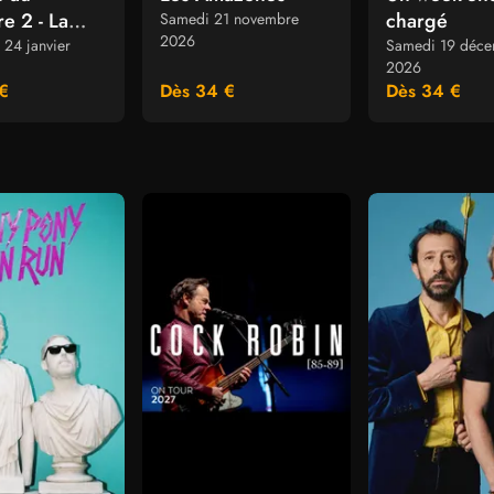
re 2 - La
chargé
Samedi 21 novembre
2026
ate
24 janvier
Samedi 19 déc
2026
€
Dès 34 €
Dès 34 €