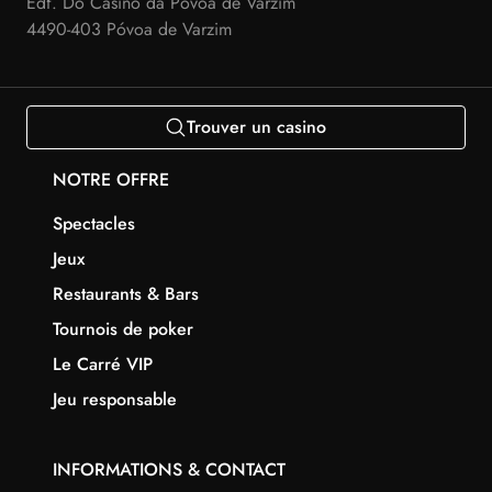
Edf. Do Casino da Póvoa de Varzim
4490-403 Póvoa de Varzim
Trouver un casino
NOTRE OFFRE
Spectacles
Jeux
Restaurants & Bars
Tournois de poker
Le Carré VIP
Jeu responsable
INFORMATIONS & CONTACT