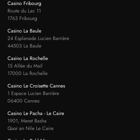
Casino Fribourg
Route du Lac 11
1763 Fribourg
Casino La Baule
24 Esplanade Lucien Barrière
44503 La Baule
Casino La Rochelle
15 Allée du Mail
17000 La Rochelle
Casino Le Croisette Cannes
1 Espace Lucien Barrière
06400 Cannes
Casino Le Pacha - Le Caire
1901, Meret Basha
Qasr an Nile Le Caire