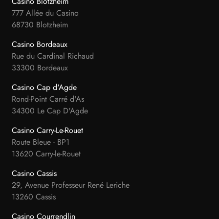
Casino Blotzheim
777 Allée du Casino
68730 Blotzheim
Casino Bordeaux
Rue du Cardinal Richaud
33300 Bordeaux
Casino Cap d'Agde
Rond-Point Carré d'As
34300 Le Cap D'Agde
Casino Carry-Le-Rouet
Route Bleue - BP1
13620 Carry-le-Rouet
Casino Cassis
29, Avenue Professeur René Leriche
13260 Cassis
Casino Courrendlin