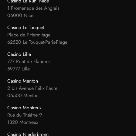
Casino Le Ruhl Nice
1 Promenade des Anglais
06000 Nice
Casino Le Touquet
Place de l'Hermitage
62520 Le Touquet-Paris-Plage
Casino Lille
777 Pont de Flandres
59777 Lille
Casino Menton
2 bis Avenue Félix Faure
06500 Menton
Casino Montreux
Rue du Théâtre 9
1820 Montreux
Casino Niederbronn