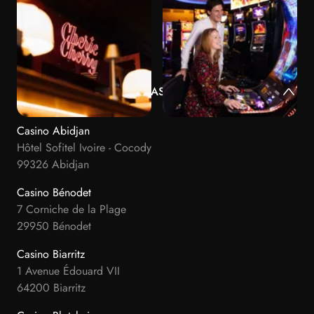
DÉCOUVRIR TOUS NOS CASINOS
Casino Abidjan
Hôtel Sofitel Ivoire - Cocody
99326 Abidjan
Casino Bénodet
7 Corniche de la Plage
29950 Bénodet
Casino Biarritz
1 Avenue Édouard VII
64200 Biarritz