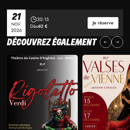
21
20:15
Je réserve
NOV.
Dès
40 €
2026
DÉCOUVREZ ÉGALEMENT