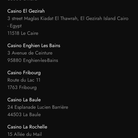
Casino El Gezirah
3 street Maglas Kiadat El Thawrah, El Gezirah Island Cairo
- Egypt
11518 Le Caire
Casino Enghien Les Bains
3 Avenue de Ceinture
95880 Enghien-les-Bains
Casino Fribourg
Route du Lac 11
1763 Fribourg
Casino La Baule
24 Esplanade Lucien Barrière
44503 La Baule
Casino La Rochelle
15 Allée du Mail