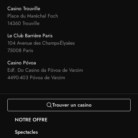
Casino Trouville
Place du Maréchal Foch
14360 Trouville
Le Club Barrière Paris
104 Avenue des Champs-Élysées
75008 Paris
Casino Póvoa
Edf. Do Casino da Póvoa de Varzim
4490-403 Póvoa de Varzim
Trouver un casino
NOTRE OFFRE
Spectacles