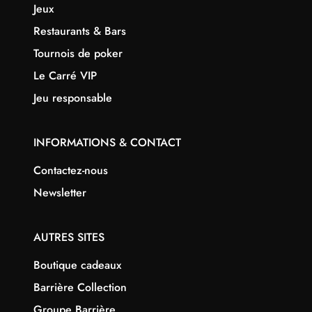
Jeux
Restaurants & Bars
Tournois de poker
Le Carré VIP
Jeu responsable
INFORMATIONS & CONTACT
Contactez-nous
Newsletter
AUTRES SITES
Boutique cadeaux
Barrière Collection
Groupe Barrière