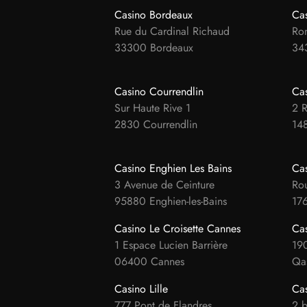
Casino Bordeaux
Ca
Rue du Cardinal Richaud
Ron
33300 Bordeaux
34
Casino Courrendlin
Cas
Sur Haute Rive 1
2 
2830 Courrendlin
14
Casino Enghien Les Bains
Cas
3 Avenue de Ceinture
Rou
95880 Enghien-les-Bains
176
Casino Le Croisette Cannes
Cas
1 Espace Lucien Barrière
190
06400 Cannes
Qas
Casino Lille
Ca
777 Pont de Flandres
2 b