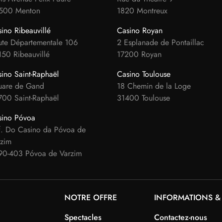
500 Menton
1820 Montreux
ino Ribeauvillé
Casino Royan
te Départementale 106
2 Esplanade de Pontaillac
50 Ribeauvillé
17200 Royan
ino Saint-Raphaël
Casino Toulouse
uare de Gand
18 Chemin de la Loge
00 Saint-Raphaël
31400 Toulouse
sino Póvoa
f. Do Casino da Póvoa de
rzim
90-403 Póvoa de Varzim
NOTRE OFFRE
INFORMATIONS &
Spectacles
Contactez-nous