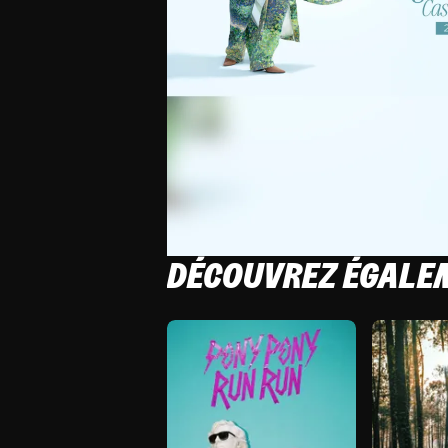
DÉCOUVREZ ÉGALE