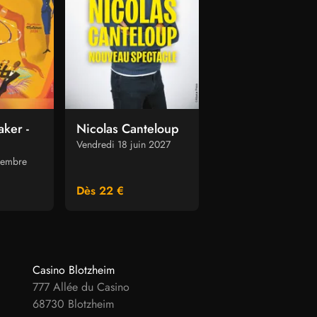
aker -
Nicolas Canteloup
Aladdin circus
show
Vendredi 18 juin 2027
cembre
Jeudi 26 novembre 20
Dès 22 €
Dès 22 €
Casino Blotzheim
777 Allée du Casino
68730 Blotzheim