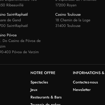
50 Ribeauvillé
17200 Royan
ino Saint-Raphaël
Casino Toulouse
uare de Gand
18 Chemin de la Loge
00 Saint-Raphaël
31400 Toulouse
sino Póvoa
f. Do Casino da Póvoa de
rzim
90-403 Póvoa de Varzim
NOTRE OFFRE
INFORMATIONS &
Spectacles
Contactez-nous
Jeux
Newsletter
Restaurants & Bars
Tournois de poker