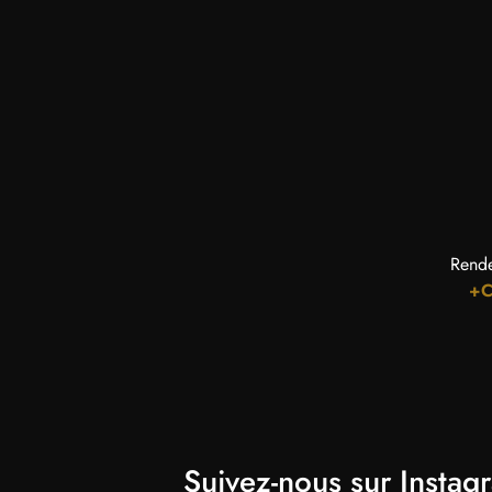
Rende
+C
Suivez-nous sur Instag