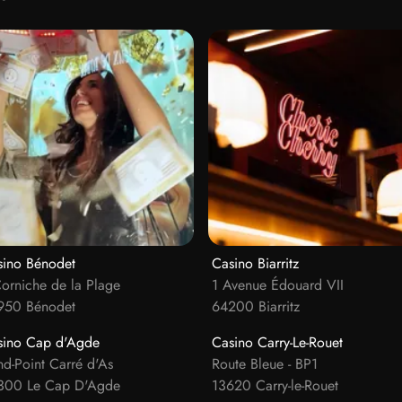
sino Bénodet
Casino Biarritz
orniche de la Plage
1 Avenue Édouard VII
950 Bénodet
64200 Biarritz
sino Cap d'Agde
Casino Carry-Le-Rouet
d-Point Carré d'As
Route Bleue - BP1
300 Le Cap D'Agde
13620 Carry-le-Rouet