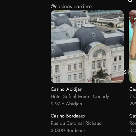
@casinos.barriere
DÉCOUVRIR TOUS NOS CASINOS
Casino Abidjan
Ca
Hôtel Sofitel Ivoire - Cocody
7 C
99326 Abidjan
29
Casino Bordeaux
Ca
Rue du Cardinal Richaud
Ron
33300 Bordeaux
34