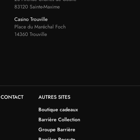
83120 Sainte-Maxime
Casino Trouville
Place du Maréchal Foch
14360 Trouville
 CONTACT
AUTRES SITES
Boutique cadeaux
Barrière Collection
Groupe Barrière
Barrière Recrute