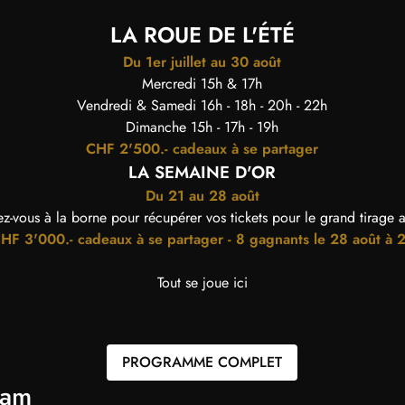
LA ROUE DE L'ÉTÉ
Du 1er juillet au 30 août
Mercredi 15h & 17h
Vendredi & Samedi 16h - 18h - 20h - 22h
Dimanche 15h - 17h - 19h
CHF 2'500.- cadeaux à se partager
LA SEMAINE D'OR
Du 21 au 28 août
z-vous à la borne pour récupérer vos tickets pour le grand tirage a
HF 3'000.- cadeaux à se partager - 8 gagnants le 28 août à 
Tout se joue ici
(nouvel onglet)
PROGRAMME COMPLET
ram