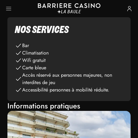
LA BAULE
NOS SERVICES
Bar
Climatisation
Wifi gratuit
Carte bleue
Accès réservé aux personnes majeures, non
interdites de jeu
Accessibilité personnes à mobilité réduite.
Informations pratiques