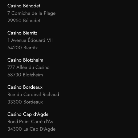
Casino Bénodet
7 Corniche de la Plage
29950 Bénodet
Casino Biarritz
1 Avenue Édouard VII
64200 Biarritz
Casino Blotzheim
777 Allée du Casino
68730 Blotzheim
Casino Bordeaux
Rue du Cardinal Richaud
33300 Bordeaux
Casino Cap d'Agde
Rond-Point Carré d'As
34300 Le Cap D'Agde