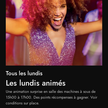
Tous les lundis
Les lundis animés
Une animation surprise en salle des machines à sous de
15h00 à 17h00. Des points récompenses à gagner. Voir
conditions sur place.