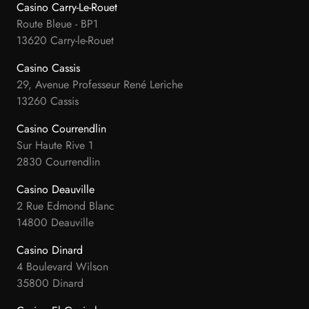
Casino Carry-Le-Rouet
Route Bleue - BP1
13620 Carry-le-Rouet
Casino Cassis
29, Avenue Professeur René Leriche
13260 Cassis
Casino Courrendlin
Sur Haute Rive 1
2830 Courrendlin
Casino Deauville
2 Rue Edmond Blanc
14800 Deauville
Casino Dinard
4 Boulevard Wilson
35800 Dinard