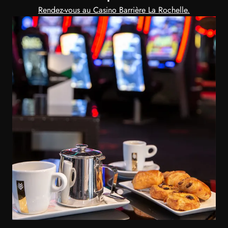
Rendez-vous au Casino Barrière La Rochelle.