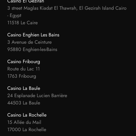
Casino El Gezirah
3 street Maglas Kiadat El Thawrah, El Gezirah Island Cairo
- Egypt
11518 Le Caire
Casino Enghien Les Bains
3 Avenue de Ceinture
95880 Enghien-les-Bains
Casino Fribourg
Route du Lac 11
1763 Fribourg
Casino La Baule
24 Esplanade Lucien Barrière
44503 La Baule
Casino La Rochelle
15 Allée du Mail
17000 La Rochelle