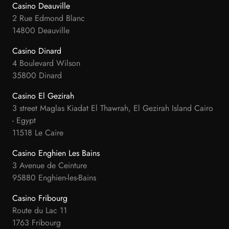
Casino Deauville
2 Rue Edmond Blanc
14800 Deauville
Casino Dinard
4 Boulevard Wilson
35800 Dinard
Casino El Gezirah
3 street Maglas Kiadat El Thawrah, El Gezirah Island Cairo
- Egypt
11518 Le Caire
Casino Enghien Les Bains
3 Avenue de Ceinture
95880 Enghien-les-Bains
Casino Fribourg
Route du Lac 11
1763 Fribourg