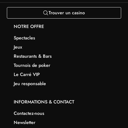
Trouver un casino
NOTRE OFFRE
Spectacles
Jeux
Restaurants & Bars
Tournois de poker
Le Carré VIP
Jeu responsable
INFORMATIONS & CONTACT
Contactez-nous
Newsletter