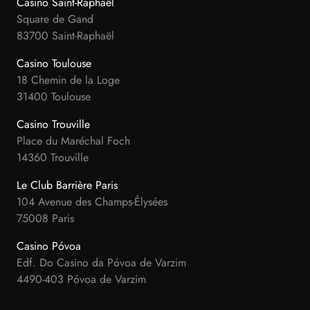
Casino Saint-Raphaël
Square de Gand
83700 Saint-Raphaël
Casino Toulouse
18 Chemin de la Loge
31400 Toulouse
Casino Trouville
Place du Maréchal Foch
14360 Trouville
Le Club Barrière Paris
104 Avenue des Champs-Élysées
75008 Paris
Casino Póvoa
Edf. Do Casino da Póvoa de Varzim
4490-403 Póvoa de Varzim