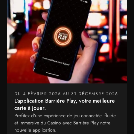
DU 4 FÉVRIER 2025 AU 31 DÉCEMBRE 2026
L'application Barrière Play, votre meilleure
carte à jouer.
Profitez d'une expérience de jeu connectée, fluide
et immersive du Casino avec Barrière Play notre
nouvelle application.