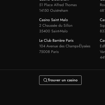
51 Place Alfred Thomas
Rou
14150 Ouistreham
681
Casino Saint Malo
Cas
2 Chaussée du Sillon
Sq
35400 Saint-Malo
837
Le Club Barrière Paris
Ca
104 Avenue des Champs-Élysées
Ed
75008 Paris
Va
44
Trouver un casino