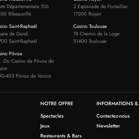
te Départementale 106
2 Esplanade de Pontaillac
50 Ribeauvillé
17200 Royan
ino Saint-Raphaël
Casino Toulouse
uare de Gand
18 Chemin de la Loge
00 Saint-Raphaël
31400 Toulouse
sino Póvoa
f. Do Casino da Póvoa de
rzim
90-403 Póvoa de Varzim
NOTRE OFFRE
INFORMATIONS &
Spectacles
Contactez-nous
Jeux
Newsletter
Restaurants & Bars