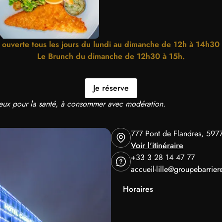
c ouverte tous les jours du lundi au dimanche de 12h à 14h30
Le Brunch du dimanche de 12h30 à 15h.
Je réserve
reux pour la santé, à consommer avec modération.
777 Pont de Flandres, 5977
Voir l'itinéraire
+33 3 28 14 47 77
accueil-lille@groupebarrie
Horaires