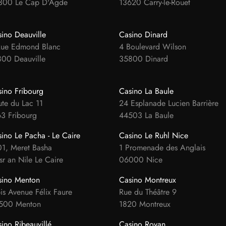
300 Le Cap D'Agde
13620 Carry-le-Rouet
ino Deauville
Casino Dinard
Rue Edmond Blanc
4 Boulevard Wilson
800 Deauville
35800 Dinard
ino Fribourg
Casino La Baule
te du Lac 11
24 Esplanade Lucien Barrière
3 Fribourg
44503 La Baule
ino Le Pacha - Le Caire
Casino Le Ruhl Nice
1, Meret Basha
1 Promenade des Anglais
r an Nile Le Caire
06000 Nice
sino Menton
Casino Montreux
is Avenue Félix Faure
Rue du Théâtre 9
500 Menton
1820 Montreux
ino Ribeauvillé
Casino Royan