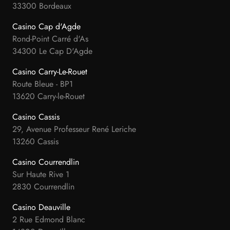
33300 Bordeaux
Casino Cap d'Agde
Rond-Point Carré d'As
34300 Le Cap D'Agde
Casino Carry-Le-Rouet
Route Bleue - BP1
13620 Carry-le-Rouet
Casino Cassis
29, Avenue Professeur René Leriche
13260 Cassis
Casino Courrendlin
Sur Haute Rive 1
2830 Courrendlin
Casino Deauville
2 Rue Edmond Blanc