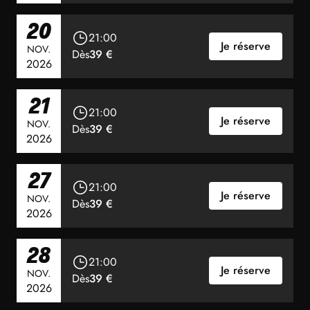
20
21:00
Je réserve
NOV.
Dès
39 €
2026
21
21:00
Je réserve
NOV.
Dès
39 €
2026
27
21:00
Je réserve
NOV.
Dès
39 €
2026
28
21:00
Je réserve
NOV.
Dès
39 €
2026