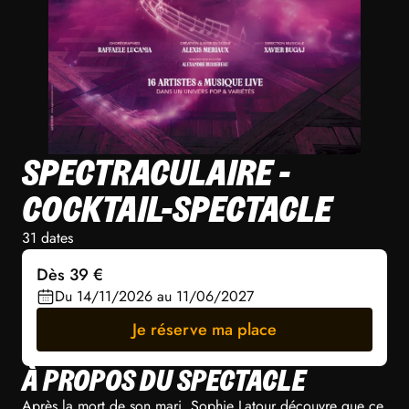
SPECTRACULAIRE -
COCKTAIL-SPECTACLE
31 dates
Dès 39 €
Du 14/11/2026 au 11/06/2027
Je réserve ma place
À PROPOS DU SPECTACLE
​Après la mort de son mari, Sophie Latour découvre que ce