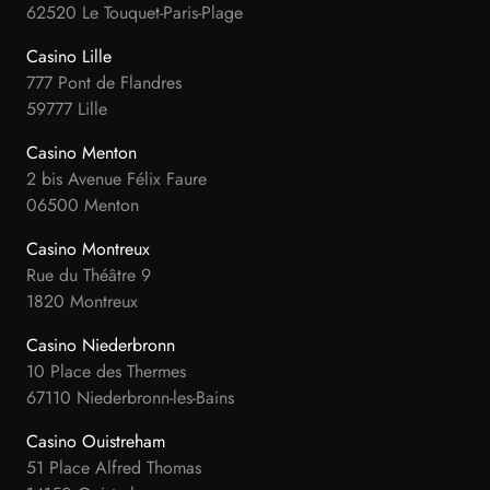
62520 Le Touquet-Paris-Plage
Casino Lille
777 Pont de Flandres
59777 Lille
Casino Menton
2 bis Avenue Félix Faure
06500 Menton
Casino Montreux
Rue du Théâtre 9
1820 Montreux
Casino Niederbronn
10 Place des Thermes
67110 Niederbronn-les-Bains
Casino Ouistreham
51 Place Alfred Thomas