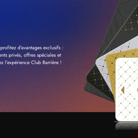
rofitez d'avantages exclusifs :
nts privés, offres spéciales et
z l’expérience Club Barrière !