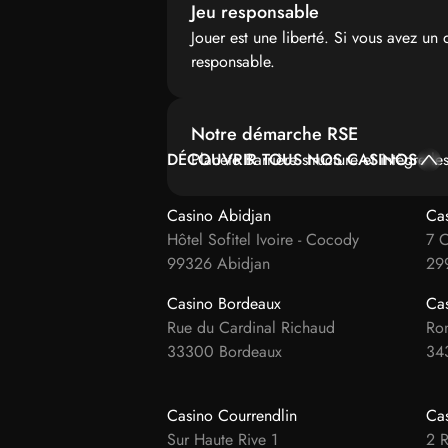
Jeu responsable
Jouer est une liberté. Si vous avez un
responsable.
Notre démarche RSE
DÉCOUVRIR TOUS NOS CASINOS
Planète Barrière structure et intègre 
Casino Abidjan
Ca
Hôtel Sofitel Ivoire - Cocody
7 C
99326 Abidjan
29
Casino Bordeaux
Ca
Rue du Cardinal Richaud
Ron
33300 Bordeaux
34
Casino Courrendlin
Cas
Sur Haute Rive 1
2 