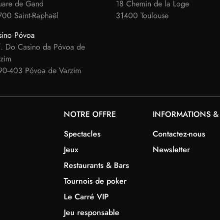
uare de Gand
18 Chemin de la Loge
00 Saint-Raphaël
31400 Toulouse
sino Póvoa
f. Do Casino da Póvoa de
rzim
90-403 Póvoa de Varzim
NOTRE OFFRE
INFORMATIONS &
Spectacles
Contactez-nous
Jeux
Newsletter
Restaurants & Bars
Tournois de poker
Le Carré VIP
Jeu responsable