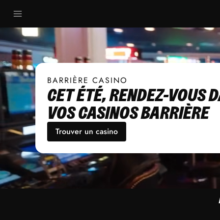
BARRIÈRE CASINO
CET ÉTÉ, RENDEZ-VOUS D
VOS CASINOS BARRIÈRE
Trouver un casino