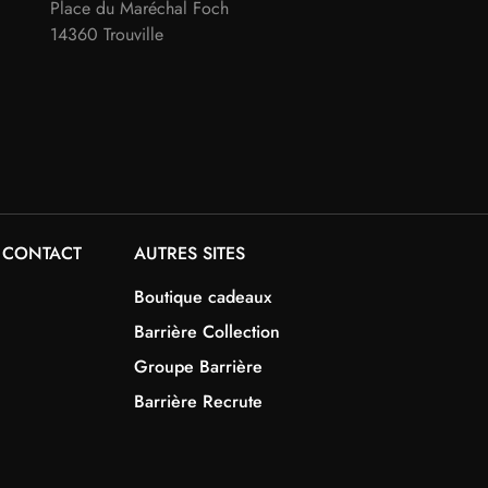
Place du Maréchal Foch
14360 Trouville
 CONTACT
AUTRES SITES
Boutique cadeaux
Barrière Collection
Groupe Barrière
Barrière Recrute