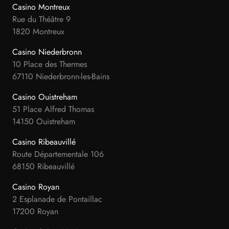
Casino Montreux
Rue du Théâtre 9
1820 Montreux
Casino Niederbronn
10 Place des Thermes
67110 Niederbronn-les-Bains
Casino Ouistreham
51 Place Alfred Thomas
14150 Ouistreham
Casino Ribeauvillé
Route Départementale 106
68150 Ribeauvillé
Casino Royan
2 Esplanade de Pontaillac
17200 Royan