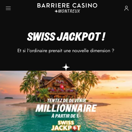
MONTREUX
SWISS JACKPOT !
Et si l'ordinaire prenait une nouvelle dimension ?