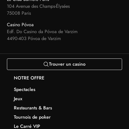
104 Avenue des Champs-Élysées
75008 Paris
Casino Póvoa
Edf. Do Casino da Póvoa de Varzim
4490-403 Póvoa de Varzim
Trouver un casino
NOTRE OFFRE
Spectacles
Jeux
Restaurants & Bars
Tournois de poker
Le Carré VIP