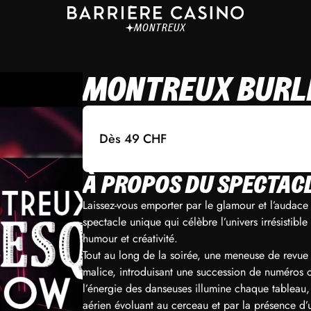
MONTREUX
MONTREUX BURL
Dès 49 CHF
À PROPOS DU SPECTAC
Laissez-vous emporter par le glamour et l’audac
spectacle unique qui célèbre l’univers irrésistib
humour et créativité.
Tout au long de la soirée, une meneuse de revue p
malice, introduisant une succession de numéros o
l’énergie des danseuses illumine chaque tableau, 
aérien évoluant au cerceau et par la présence d’un