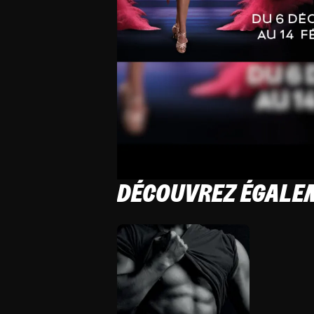
DÉCOUVREZ ÉGALE