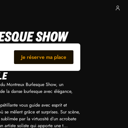
ESQUE SHOW
Je réserve ma place
LE
e du Montreux Burlesque Show, un
le de la danse burlesque avec élégance,
étillante vous guide avec esprit et
ù se mêlent grâce et surprises. Sur scène,
sublimée par la virtuosité d’un acrobate
 artiste soliste qui apporte une t...