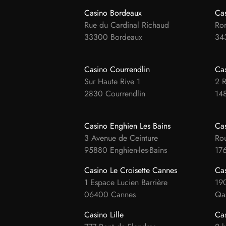
Casino Bordeaux
Ca
Rue du Cardinal Richaud
Ron
33300 Bordeaux
34
Casino Courrendlin
Cas
Sur Haute Rive 1
2 
2830 Courrendlin
14
Casino Enghien Les Bains
Cas
3 Avenue de Ceinture
Rou
95880 Enghien-les-Bains
176
Casino Le Croisette Cannes
Cas
1 Espace Lucien Barrière
190
06400 Cannes
Qas
Casino Lille
Ca