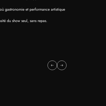
où gastronomie et performance artistique
nsité du show seul, sans repas.