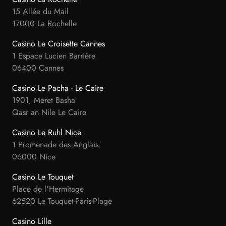
15 Allée du Mail
17000 La Rochelle
Casino Le Croisette Cannes
1 Espace Lucien Barrière
06400 Cannes
Casino Le Pacha - Le Caire
1901, Meret Basha
Qasr an Nile Le Caire
Casino Le Ruhl Nice
1 Promenade des Anglais
06000 Nice
Casino Le Touquet
Place de l'Hermitage
62520 Le Touquet-Paris-Plage
Casino Lille