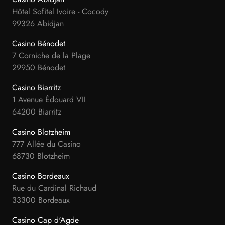
Hôtel Sofitel Ivoire - Cocody
99326 Abidjan
Casino Bénodet
7 Corniche de la Plage
29950 Bénodet
Casino Biarritz
1 Avenue Édouard VII
64200 Biarritz
Casino Blotzheim
777 Allée du Casino
68730 Blotzheim
Casino Bordeaux
Rue du Cardinal Richaud
33300 Bordeaux
Casino Cap d'Agde