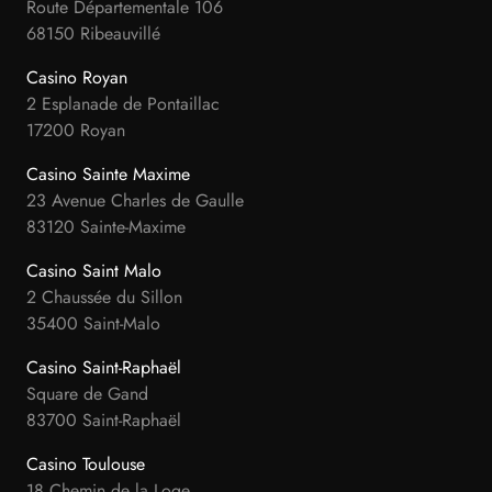
Route Départementale 106
68150 Ribeauvillé
Casino Royan
2 Esplanade de Pontaillac
17200 Royan
Casino Sainte Maxime
23 Avenue Charles de Gaulle
83120 Sainte-Maxime
Casino Saint Malo
2 Chaussée du Sillon
35400 Saint-Malo
Casino Saint-Raphaël
Square de Gand
83700 Saint-Raphaël
Casino Toulouse
18 Chemin de la Loge