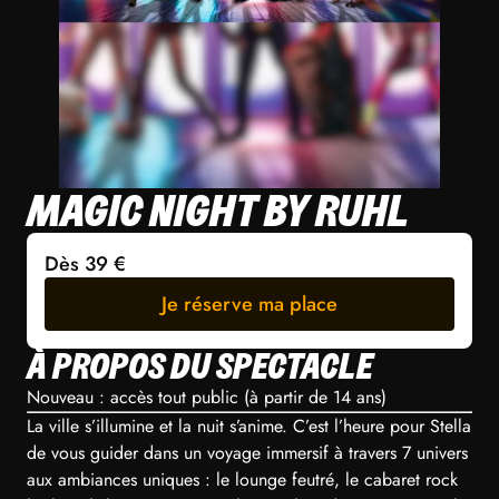
MAGIC NIGHT BY RUHL
Dès 39 €
Je réserve ma place
À PROPOS DU SPECTACLE
Nouveau : accès tout public (à partir de 14 ans)
La ville s’illumine et la nuit s’anime. C’est l’heure pour Stella
de vous guider dans un voyage immersif à travers 7 univers
aux ambiances uniques : le lounge feutré, le cabaret rock