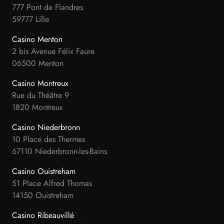
777 Pont de Flandres
59777 Lille
Casino Menton
2 bis Avenue Félix Faure
06500 Menton
Casino Montreux
Rue du Théâtre 9
1820 Montreux
Casino Niederbronn
10 Place des Thermes
67110 Niederbronn-les-Bains
Casino Ouistreham
51 Place Alfred Thomas
14150 Ouistreham
Casino Ribeauvillé