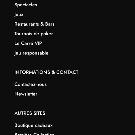
Spectacles
Jeux
Restaurants & Bars
Tournois de poker
Le Carré VIP
Jeu responsable
INFORMATIONS & CONTACT
Contactez-nous
Newsletter
AUTRES SITES
Boutique cadeaux
Barrière Collection