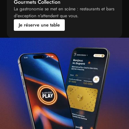
Gourmets Collection
La gastronomie se met en scène : restaurants et bars
d'exception n'attendent que vous.
Je réserve une table