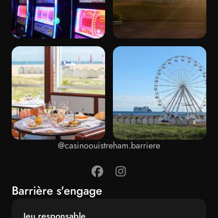
@casinoouistreham.barriere
Barrière s'engage
Jeu responsable