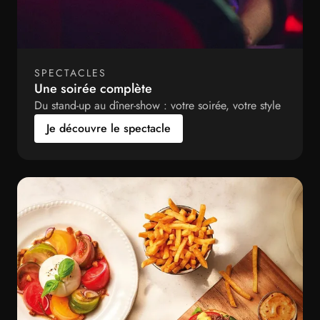
SPECTACLES
Une soirée complète
Du stand-up au dîner-show : votre soirée, votre style
Je découvre le spectacle