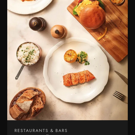
RESTAURANTS & BARS