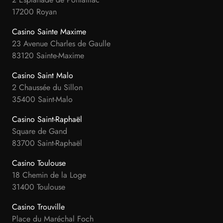
17200 Royan
Casino Sainte Maxime
23 Avenue Charles de Gaulle
83120 Sainte-Maxime
Casino Saint Malo
2 Chaussée du Sillon
35400 Saint-Malo
Casino Saint-Raphaël
Square de Gand
83700 Saint-Raphaël
Casino Toulouse
18 Chemin de la Loge
31400 Toulouse
Casino Trouville
Place du Maréchal Foch