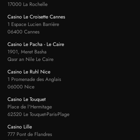
17000 La Rochelle
Casino Le Croisette Cannes
1 Espace Lucien Barrière
06400 Cannes
Casino Le Pacha - Le Caire
1901, Meret Basha
Qasr an Nile Le Caire
Casino Le Ruhl Nice
1 Promenade des Anglais
06000 Nice
Casino Le Touquet
Place de l'Hermitage
62520 Le Touquet-Paris-Plage
Casino Lille
777 Pont de Flandres