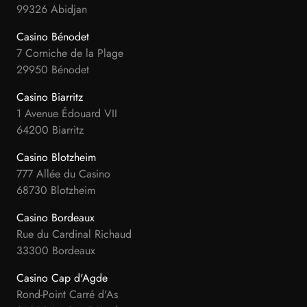
99326 Abidjan
Casino Bénodet
7 Corniche de la Plage
29950 Bénodet
Casino Biarritz
1 Avenue Édouard VII
64200 Biarritz
Casino Blotzheim
777 Allée du Casino
68730 Blotzheim
Casino Bordeaux
Rue du Cardinal Richaud
33300 Bordeaux
Casino Cap d'Agde
Rond-Point Carré d'As