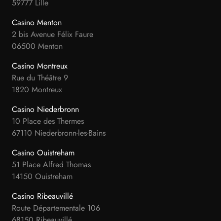
59777 Lille
Casino Menton
2 bis Avenue Félix Faure
06500 Menton
Casino Montreux
Rue du Théâtre 9
1820 Montreux
Casino Niederbronn
10 Place des Thermes
67110 Niederbronn-les-Bains
Casino Ouistreham
51 Place Alfred Thomas
14150 Ouistreham
Casino Ribeauvillé
Route Départementale 106
68150 Ribeauvillé