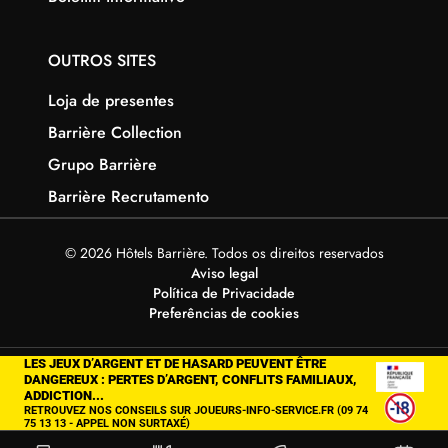
OUTROS SITES
Loja de presentes
Barrière Collection
Grupo Barrière
Barrière Recrutamento
© 2026 Hôtels Barrière. Todos os direitos reservados
Aviso legal
Política de Privacidade
Preferências de cookies
LES JEUX D’ARGENT ET DE HASARD PEUVENT ÊTRE
DANGEREUX : PERTES D’ARGENT, CONFLITS FAMILIAUX,
ADDICTION...
RETROUVEZ NOS CONSEILS SUR JOUEURS-INFO-SERVICE.FR (09 74
75 13 13 - APPEL NON SURTAXÉ)