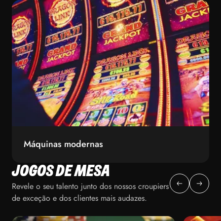
Máquinas modernas
JOGOS DE MESA
Revele o seu talento junto dos nossos croupiers
de exceção e dos clientes mais audazes.