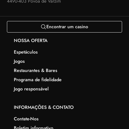
4490-403 Póvoa de Varzim
Encontrar um casino
NOSSA OFERTA
Espetáculos
Jogos
Restaurantes & Bares
Programa de fidelidade
Jogo responsável
INFORMAÇÕES & CONTATO
Contate-Nos
Boletim informativo