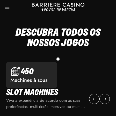
PÓVOA DE VARZIM
DESCUBRA TODOS OS
NOSSOS JOGOS
450
Machines à sous
SLOT MACHINES
Viva a experiência de acordo com as suas
preferências: multi-écrãs imersivos ou multi-
apostas cativantes