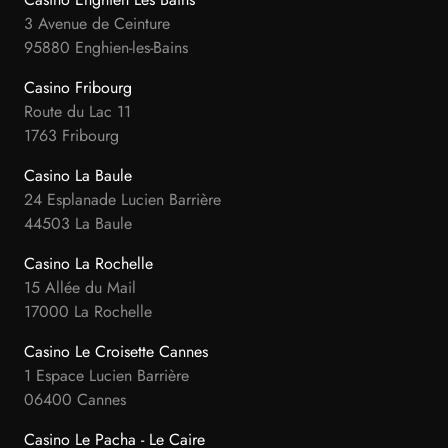
3 Avenue de Ceinture
95880 Enghien-les-Bains
Casino Fribourg
Route du Lac 11
1763 Fribourg
Casino La Baule
24 Esplanade Lucien Barrière
44503 La Baule
Casino La Rochelle
15 Allée du Mail
17000 La Rochelle
Casino Le Croisette Cannes
1 Espace Lucien Barrière
06400 Cannes
Casino Le Pacha - Le Caire