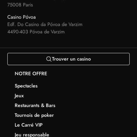
75008 Paris
Casino Póvoa
Edf. Do Casino da Póvoa de Varzim
4490-403 Póvoa de Varzim
Trouver un casino
NOTRE OFFRE
Spectacles
Jeux
Restaurants & Bars
Tournois de poker
Le Carré VIP
Jeu responsable