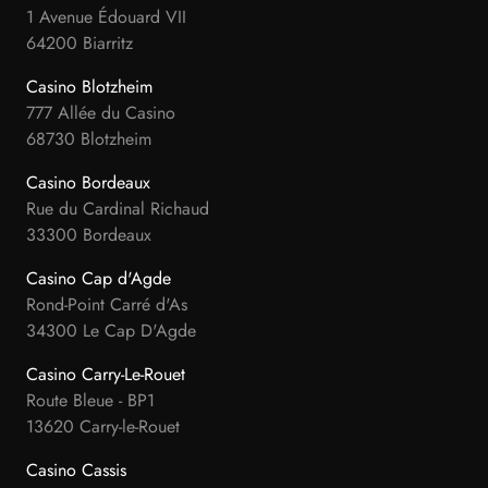
1 Avenue Édouard VII
64200 Biarritz
Casino Blotzheim
777 Allée du Casino
68730 Blotzheim
Casino Bordeaux
Rue du Cardinal Richaud
33300 Bordeaux
Casino Cap d'Agde
Rond-Point Carré d'As
34300 Le Cap D'Agde
Casino Carry-Le-Rouet
Route Bleue - BP1
13620 Carry-le-Rouet
Casino Cassis