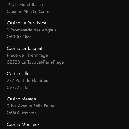
1901, Meret Basha
Qasr an Nile Le Caire
Casino Le Ruhl Nice
1 Promenade des Anglais
06000 Nice
Casino Le Touquet
Place de l'Hermitage
62520 Le Touquet-Paris-Plage
Casino Lille
777 Pont de Flandres
59777 Lille
Casino Menton
2 bis Avenue Félix Faure
06500 Menton
Casino Montreux