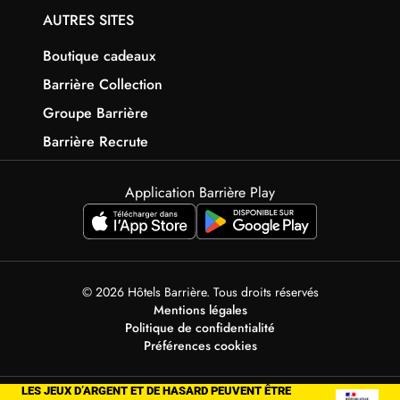
AUTRES SITES
Boutique cadeaux
Barrière Collection
Groupe Barrière
Barrière Recrute
Application Barrière Play
© 2026 Hôtels Barrière. Tous droits réservés
Mentions légales
Politique de confidentialité
Préférences cookies
LES JEUX D’ARGENT ET DE HASARD PEUVENT ÊTRE