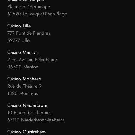
Place de l'Hermitage
62520 Le Touquet-Paris-Plage
Casino Lille
777 Pont de Flandres
59777 Lille
Casino Menton
2 bis Avenue Félix Faure
06500 Menton
Casino Montreux
Rue du Théâtre 9
1820 Montreux
Casino Niederbronn
10 Place des Thermes
67110 Niederbronn-les-Bains
Casino Ouistreham