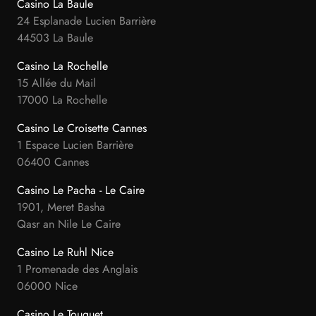
Casino La Baule
24 Esplanade Lucien Barrière
44503 La Baule
Casino La Rochelle
15 Allée du Mail
17000 La Rochelle
Casino Le Croisette Cannes
1 Espace Lucien Barrière
06400 Cannes
Casino Le Pacha - Le Caire
1901, Meret Basha
Qasr an Nile Le Caire
Casino Le Ruhl Nice
1 Promenade des Anglais
06000 Nice
Casino Le Touquet