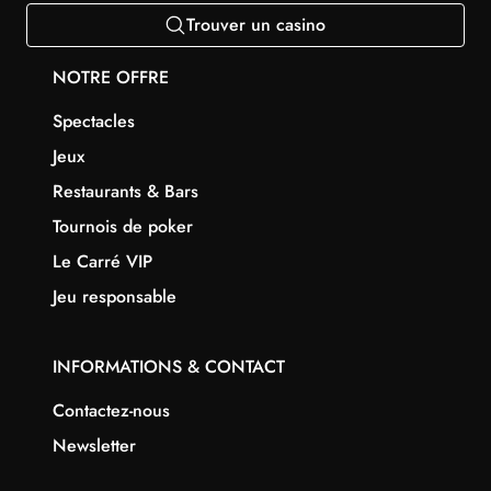
Trouver un casino
NOTRE OFFRE
Spectacles
Jeux
Restaurants & Bars
Tournois de poker
Le Carré VIP
Jeu responsable
INFORMATIONS & CONTACT
Contactez-nous
Newsletter