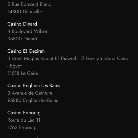
2 Rue Edmond Blanc
14800 Deauville
Casino Dinard
4 Boulevard Wilson
35800 Dinard
Casino El Gezirah
3 street Maglas Kiadat El Thawrah, El Gezirah Island Cairo
- Egypt
11518 Le Caire
Casino Enghien Les Bains
3 Avenue de Ceinture
95880 Enghien-les-Bains
Casino Fribourg
Route du Lac 11
1763 Fribourg