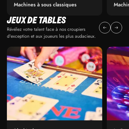
Machines à sous classiques
Machi
JEUX DE TABLES
Révélez votre talent face à nos croupiers
d'exception et aux joueurs les plus audacieux.