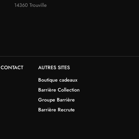
14360 Trouville
 CONTACT
AUTRES SITES
Boutique cadeaux
Barrière Collection
Groupe Barrière
Barrière Recrute