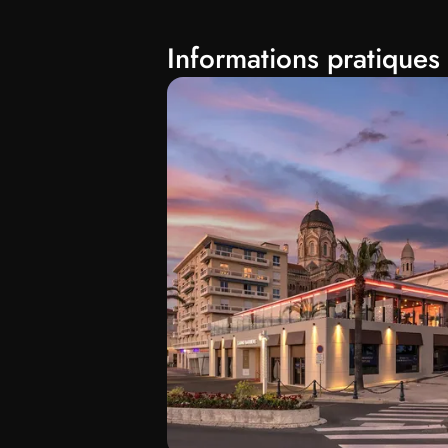
Informations pratiques