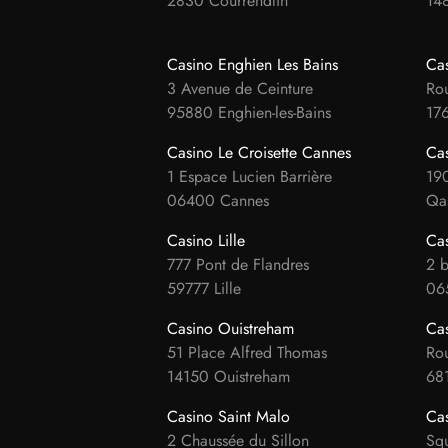
2830 Courrendlin
14
Casino Enghien Les Bains
Cas
3 Avenue de Ceinture
Rou
95880 Enghien-les-Bains
176
Casino Le Croisette Cannes
Cas
1 Espace Lucien Barrière
190
06400 Cannes
Qas
Casino Lille
Ca
777 Pont de Flandres
2 b
59777 Lille
06
Casino Ouistreham
Cas
51 Place Alfred Thomas
Rou
14150 Ouistreham
681
Casino Saint Malo
Cas
2 Chaussée du Sillon
Sq