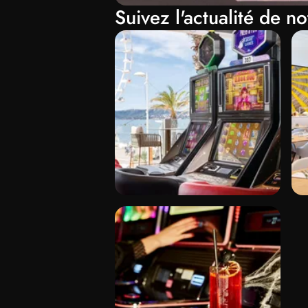
Suivez l'actualité de n