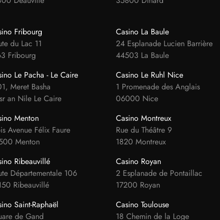
800 Deauville
35800 Dinard
ino Fribourg
Casino La Baule
te du Lac 11
24 Esplanade Lucien Barrière
3 Fribourg
44503 La Baule
ino Le Pacha - Le Caire
Casino Le Ruhl Nice
1, Meret Basha
1 Promenade des Anglais
r an Nile Le Caire
06000 Nice
sino Menton
Casino Montreux
is Avenue Félix Faure
Rue du Théâtre 9
500 Menton
1820 Montreux
ino Ribeauvillé
Casino Royan
te Départementale 106
2 Esplanade de Pontaillac
50 Ribeauvillé
17200 Royan
ino Saint-Raphaël
Casino Toulouse
uare de Gand
18 Chemin de la Loge