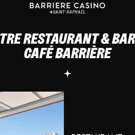
SAINT-RAPHAËL
TRE RESTAURANT & BAR
CAFÉ BARRIÈRE