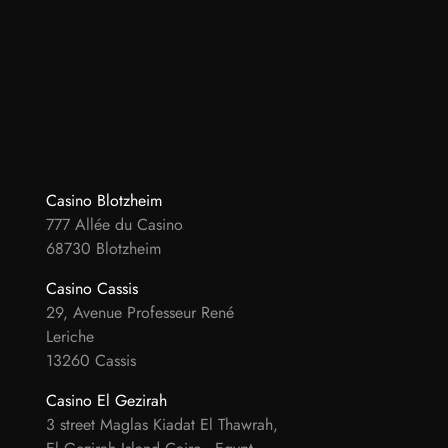
Casino Blotzheim
777 Allée du Casino
68730 Blotzheim
Casino Cassis
29, Avenue Professeur René
Leriche
13260 Cassis
Casino El Gezirah
3 street Maglas Kiadat El Thawrah,