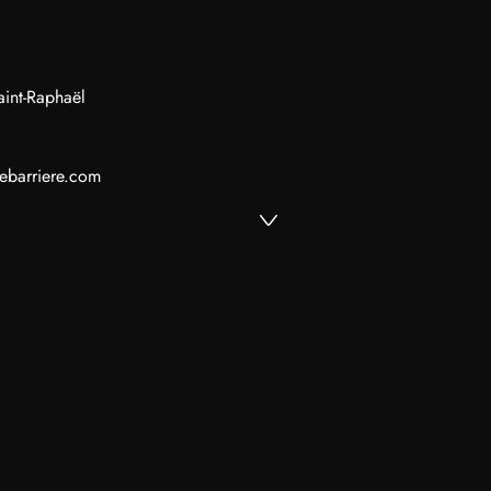
int-Raphaël
ebarriere.com