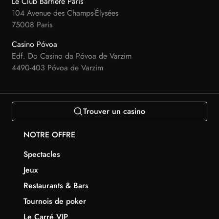
Le Club Barrière Paris
104 Avenue des Champs-Élysées
75008 Paris
Casino Póvoa
Edf. Do Casino da Póvoa de Varzim
4490-403 Póvoa de Varzim
Trouver un casino
NOTRE OFFRE
Spectacles
Jeux
Restaurants & Bars
Tournois de poker
Le Carré VIP