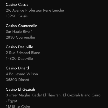
Casino Cassis
29, Avenue Professeur René Leriche
13260 Cassis
Casino Courrendlin
Sur Haute Rive 1
2830 Courrendlin
Casino Deauville
2 Rue Edmond Blanc
14800 Deauville
Casino Dinard
4 Boulevard Wilson
35800 Dinard
Casino El Gezirah
3 street Maglas Kiadat El Thawrah, El Gezirah Island Cairo
- Egypt
11518 Le Caire