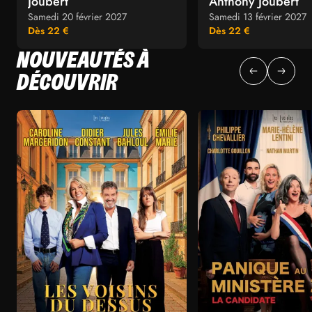
Joubert
Anthony Joubert
Samedi 20 février 2027
Samedi 13 février 2027
Dès 22 €
Dès 22 €
NOUVEAUTÉS À
DÉCOUVRIR