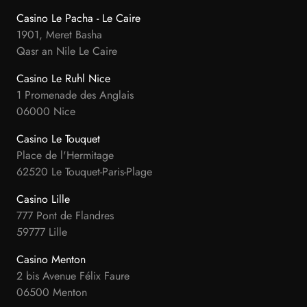
Casino Le Pacha - Le Caire
1901, Meret Basha
Qasr an Nile Le Caire
Casino Le Ruhl Nice
1 Promenade des Anglais
06000 Nice
Casino Le Touquet
Place de l'Hermitage
62520 Le Touquet-Paris-Plage
Casino Lille
777 Pont de Flandres
59777 Lille
Casino Menton
2 bis Avenue Félix Faure
06500 Menton