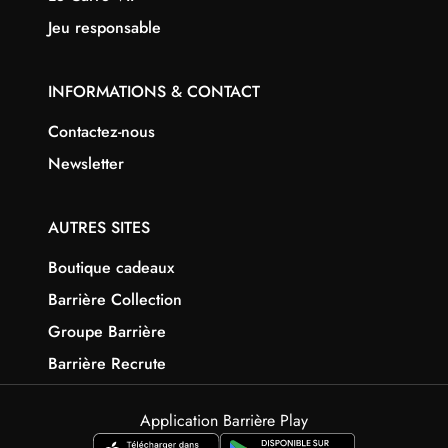
Jeu responsable
INFORMATIONS & CONTACT
Contactez-nous
Newsletter
AUTRES SITES
Boutique cadeaux
Barrière Collection
Groupe Barrière
Barrière Recrute
Application Barrière Play