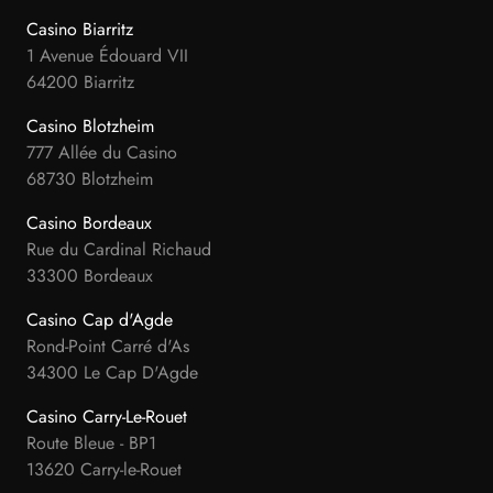
Casino Biarritz
1 Avenue Édouard VII
64200 Biarritz
Casino Blotzheim
777 Allée du Casino
68730 Blotzheim
Casino Bordeaux
Rue du Cardinal Richaud
33300 Bordeaux
Casino Cap d'Agde
Rond-Point Carré d'As
34300 Le Cap D'Agde
Casino Carry-Le-Rouet
Route Bleue - BP1
13620 Carry-le-Rouet