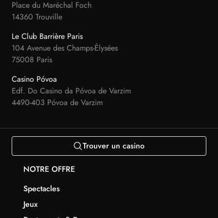
Place du Maréchal Foch
14360 Trouville
Le Club Barrière Paris
104 Avenue des Champs-Élysées
75008 Paris
Casino Póvoa
Edf. Do Casino da Póvoa de Varzim
4490-403 Póvoa de Varzim
Trouver un casino
NOTRE OFFRE
Spectacles
Jeux