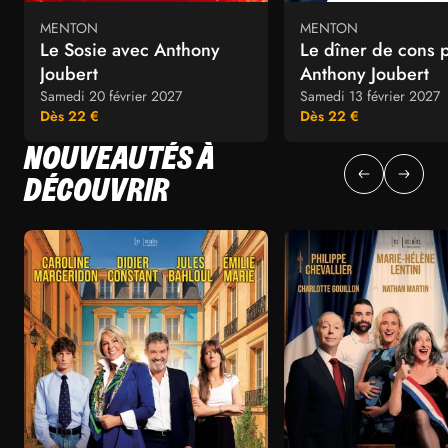
MENTON
MENTON
Le Sosie avec Anthony
Le dîner de cons 
Joubert
Anthony Joubert
Samedi 20 février 2027
Samedi 13 février 2027
Dès 22 €
Dès 22 €
NOUVEAUTÉS À
DÉCOUVRIR