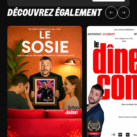
DÉCOUVREZ ÉGALEMENT