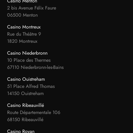
Casino Menton
2 bis Avenue Félix Faure
06500 Menton
Casino Montreux
Rue du Théâtre 9
1820 Montreux
Casino Niederbronn
10 Place des Thermes
67110 Niederbronn-les-Bains
Casino Ouistreham
51 Place Alfred Thomas
14150 Ouistreham
Casino Ribeauvillé
Route Départementale 106
68150 Ribeauvillé
Casino Royan