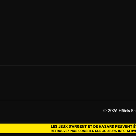
© 2026 Hôtels Barr
LES JEUX D’ARGENT ET DE HASARD PEUVENT Ê
RETROUVEZ NOS CONSEILS SUR JOUEURS-INFO-SERVICE