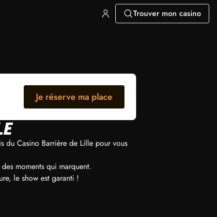
Trouver mon casino
Je réserve ma place
LE
s du Casino Barrière de Lille pour vous
t des moments qui marquent.
e, le show est garanti !