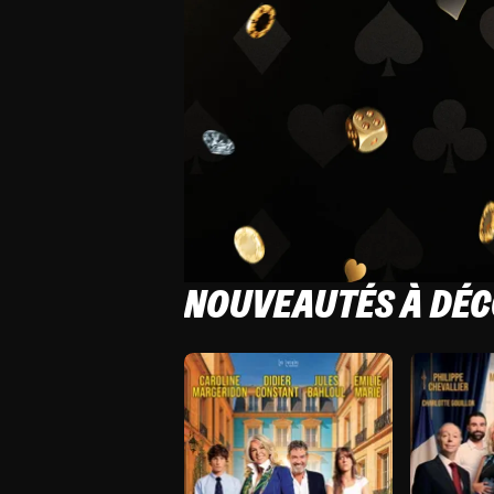
NOUVEAUTÉS À DÉ