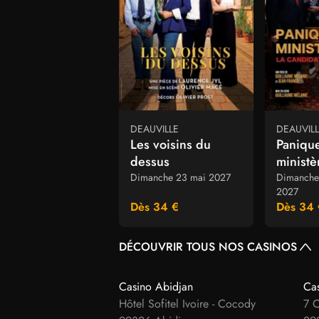
DEAUVILLE
DEAUVIL
Les voisins du
Paniqu
dessus
ministè
candid
Dimanche 23 mai 2027
Dimanche 
2027
Dès 34 €
Dès 34 
DÉCOUVRIR TOUS NOS CASINOS
Casino Abidjan
Ca
Hôtel Sofitel Ivoire - Cocody
7 C