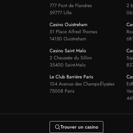
777 Pont de Flandres
2 b
59777 Lille
06
Casino Ouistreham
Cas
51 Place Alfred Thomas
Rou
14150 Ouistreham
681
Casino Saint Malo
Cas
2 Chaussée du Sillon
Sq
35400 Saint-Malo
837
Le Club Barrière Paris
Ca
104 Avenue des Champs-Élysées
Ed
75008 Paris
Va
44
Trouver un casino