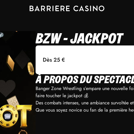
BZW - JACKPOT
Dès 25 €
À PROPOS DU SPECTAC
Banger Zone Wrestling s’empare une nouvelle foi
faire toucher le jackpot 💰
Des combats intenses, une ambiance survoltée e
Que vous soyez novice ou fan de la première heur