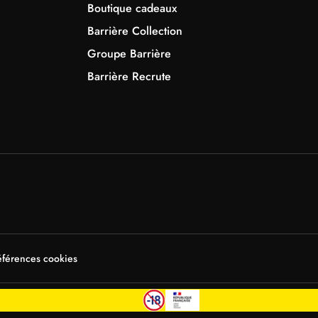
Boutique cadeaux
Barrière Collection
Groupe Barrière
Barrière Recrute
éférences cookies