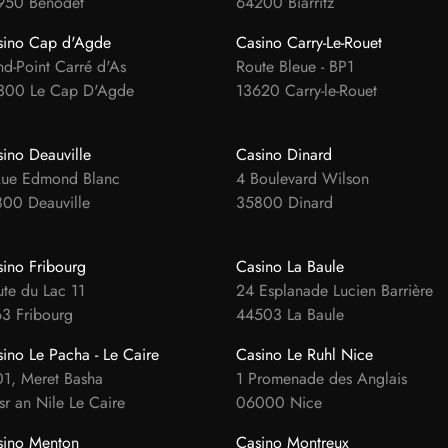
950 Bénodet
64200 Biarritz
sino Cap d'Agde
Casino Carry-Le-Rouet
d-Point Carré d'As
Route Bleue - BP1
300 Le Cap D'Agde
13620 Carry-le-Rouet
ino Deauville
Casino Dinard
Rue Edmond Blanc
4 Boulevard Wilson
800 Deauville
35800 Dinard
ino Fribourg
Casino La Baule
te du Lac 11
24 Esplanade Lucien Barrière
3 Fribourg
44503 La Baule
ino Le Pacha - Le Caire
Casino Le Ruhl Nice
1, Meret Basha
1 Promenade des Anglais
r an Nile Le Caire
06000 Nice
sino Menton
Casino Montreux