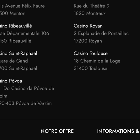
is Avenue Félix Faure
Rue du Théâtre 9
500 Menton
1820 Montreux
ino Ribeauvillé
Casino Royan
te Départementale 106
2 Esplanade de Pontaillac
50 Ribeauvillé
17200 Royan
ino Saint-Raphaël
Casino Toulouse
uare de Gand
18 Chemin de la Loge
00 Saint-Raphaël
31400 Toulouse
sino Póvoa
f. Do Casino da Póvoa de
rzim
90-403 Póvoa de Varzim
NOTRE OFFRE
INFORMATIONS &