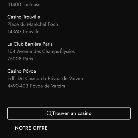
31400 Toulouse
Casino Trouville
Place du Maréchal Foch
14360 Trouville
Le Club Barrière Paris
104 Avenue des Champs-Élysées
75008 Paris
Casino Póvoa
Edf. Do Casino da Póvoa de Varzim
4490-403 Póvoa de Varzim
Trouver un casino
NOTRE OFFRE