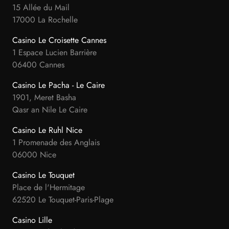
15 Allée du Mail
17000 La Rochelle
Casino Le Croisette Cannes
1 Espace Lucien Barrière
06400 Cannes
Casino Le Pacha - Le Caire
1901, Meret Basha
Qasr an Nile Le Caire
Casino Le Ruhl Nice
1 Promenade des Anglais
06000 Nice
Casino Le Touquet
Place de l'Hermitage
62520 Le Touquet-Paris-Plage
Casino Lille