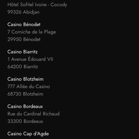
Hôtel Sofitel Ivoire - Cocody
99326 Abidjan
Casino Bénodet
7 Corniche de la Plage
29950 Bénodet
Casino Biarritz
1 Avenue Édouard VII
64200 Biarritz
Casino Blotzheim
777 Allée du Casino
68730 Blotzheim
Casino Bordeaux
Rue du Cardinal Richaud
33300 Bordeaux
Casino Cap d'Agde