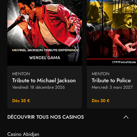
MENTON
MENTON
Tribute to Michael Jackson
Tribute to Police
Vendredi 18 décembre 2026
Mercredi 3 mars 2027
Dès 35 €
Dès 30 €
DÉCOUVRIR TOUS NOS CASINOS
Casino Abidjan