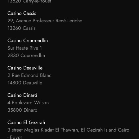
13620 Carry-le-Rouet
Casino Cassis
29, Avenue Professeur René Leriche
13260 Cassis
Casino Courrendlin
Sur Haute Rive 1
2830 Courrendlin
Casino Deauville
2 Rue Edmond Blanc
14800 Deauville
Casino Dinard
4 Boulevard Wilson
35800 Dinard
Casino El Gezirah
3 street Maglas Kiadat El Thawrah, El Gezirah Island Cairo
- Egypt