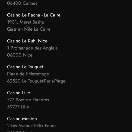
06400 Cannes
Casino Le Pacha - Le Caire
1901, Meret Basha
Qasr an Nile Le Caire
Casino Le Ruhl Nice
1 Promenade des Anglais
06000 Nice
Casino Le Touquet
Place de l'Hermitage
62520 Le Touquet-Paris-Plage
Casino Lille
777 Pont de Flandres
59777 Lille
Casino Menton
2 bis Avenue Félix Faure