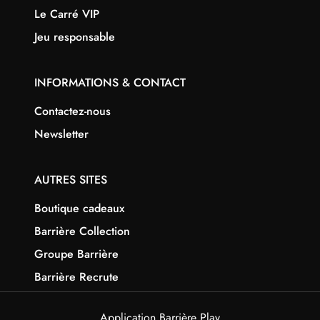
Le Carré VIP
Jeu responsable
INFORMATIONS & CONTACT
Contactez-nous
Newsletter
AUTRES SITES
Boutique cadeaux
Barrière Collection
Groupe Barrière
Barrière Recrute
Application Barrière Play