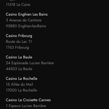
11518 Le Caire
Casino Enghien Les Bains
3 Avenue de Ceinture
95880 Enghien-les-Bains
Casino Fribourg
Route du Lac 11
1763 Fribourg
Casino La Baule
24 Esplanade Lucien Barrière
44503 La Baule
Casino La Rochelle
15 Allée du Mail
17000 La Rochelle
Casino Le Croisette Cannes
1 Espace Lucien Barrière