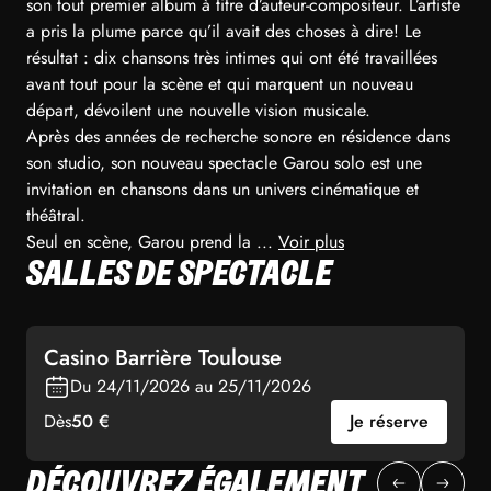
son tout premier album à titre d’auteur-compositeur. L’artiste
a pris la plume parce qu’il avait des choses à dire! Le
résultat : dix chansons très intimes qui ont été travaillées
avant tout pour la scène et qui marquent un nouveau
départ, dévoilent une nouvelle vision musicale.
Après des années de recherche sonore en résidence dans
son studio, son nouveau spectacle Garou solo est une
invitation en chansons dans un univers cinématique et
théâtral.
Seul en scène, Garou prend la ...
Voir plus
SALLES DE SPECTACLE
Casino Barrière Toulouse
Du 24/11/2026 au 25/11/2026
Dès
50 €
Je réserve
DÉCOUVREZ ÉGALEMENT