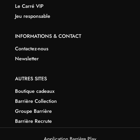
Le Carré VIP
Jeu responsable
INFORMATIONS & CONTACT
Contactez-nous
Newsletter
AUTRES SITES
Boutique cadeaux
Barrière Collection
Groupe Barrière
Barrière Recrute
Application Barrière Play