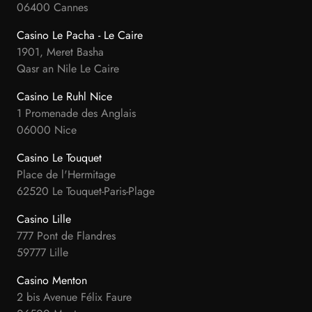
06400 Cannes
Casino Le Pacha - Le Caire
1901, Meret Basha
Qasr an Nile Le Caire
Casino Le Ruhl Nice
1 Promenade des Anglais
06000 Nice
Casino Le Touquet
Place de l'Hermitage
62520 Le Touquet-Paris-Plage
Casino Lille
777 Pont de Flandres
59777 Lille
Casino Menton
2 bis Avenue Félix Faure