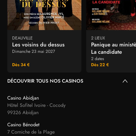
DEAUVILLE
2 LIEUX
Les voisins du dessus
Panique au ministè
La candidate
Dimanche 23 mai 2027
2 dates
Dès 34 €
Dès 22 €
DÉCOUVRIR TOUS NOS CASINOS
Casino Abidjan
Hôtel Sofitel Ivoire - Cocody
99326 Abidjan
Casino Bénodet
7 Corniche de la Plage