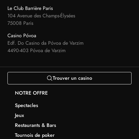
Le Club Barrière Paris
104 Avenue des Champs-Élysées
75008 Paris
Casino Póvoa
Edf. Do Casino da Póvoa de Varzim
4490-403 Póvoa de Varzim
Trouver un casino
NOTRE OFFRE
Spectacles
Jeux
Restaurants & Bars
Tournois de poker