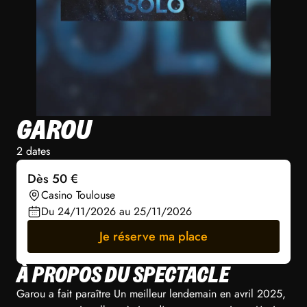
GAROU
2 dates
Dès 50 €
Casino Toulouse
Du 24/11/2026 au 25/11/2026
Je réserve ma place
À PROPOS DU SPECTACLE
Garou a fait paraître Un meilleur lendemain en avril 2025,