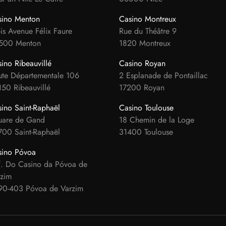
sino Menton
Casino Montreux
is Avenue Félix Faure
Rue du Théâtre 9
500 Menton
1820 Montreux
ino Ribeauvillé
Casino Royan
te Départementale 106
2 Esplanade de Pontaillac
50 Ribeauvillé
17200 Royan
ino Saint-Raphaël
Casino Toulouse
uare de Gand
18 Chemin de la Loge
00 Saint-Raphaël
31400 Toulouse
sino Póvoa
f. Do Casino da Póvoa de
rzim
90-403 Póvoa de Varzim