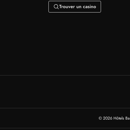
Trouver un casino
© 2026 Hôtels Barr