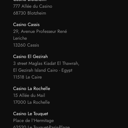
777 Allée du Casino
68730 Blotzheim
Casino Cassis
29, Avenue Professeur René
Leriche
13260 Cassis
Casino El Gezirah
3 street Maglas Kiadat El Thawrah,
El Gezirah Island Cairo - Egypt
11518 Le Caire
Casino La Rochelle
15 Allée du Mail
17000 La Rochelle
Casino Le Touquet
Place de l'Hermitage
62520 Le Touquet-Paris-Plage