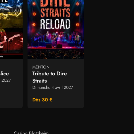
MENTON
DEAUVILLE
olice
Tribute to Dire
Les Amazones
Straits
s 2027
Samedi 21 novembre
2026
Dimanche 4 avril 2027
Dès 30 €
Dès 34 €
Casino Blotzheim