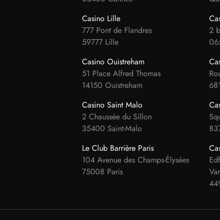
Casino Lille
Ca
777 Pont de Flandres
2 b
59777 Lille
06
Casino Ouistreham
Cas
51 Place Alfred Thomas
Rou
14150 Ouistreham
681
Casino Saint Malo
Cas
2 Chaussée du Sillon
Sq
35400 Saint-Malo
837
Le Club Barrière Paris
Ca
104 Avenue des Champs-Élysées
Ed
75008 Paris
Va
44