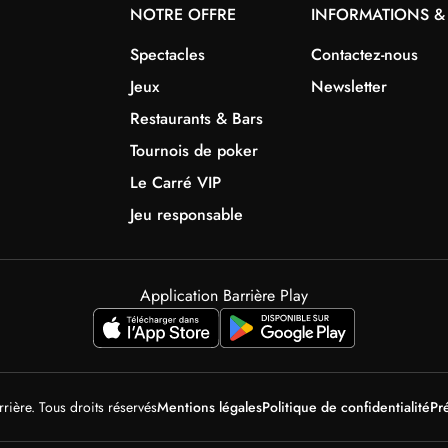
NOTRE OFFRE
INFORMATIONS &
Spectacles
Contactez-nous
Jeux
Newsletter
Restaurants & Bars
Tournois de poker
Le Carré VIP
Jeu responsable
Application Barrière Play
ière. Tous droits réservés
Mentions légales
Politique de confidentialité
Pr