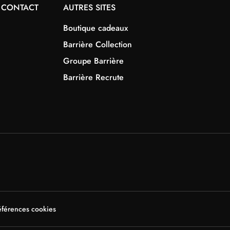
 CONTACT
AUTRES SITES
Boutique cadeaux
Barrière Collection
Groupe Barrière
Barrière Recrute
éférences cookies