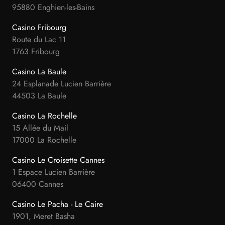
95880 Enghien-les-Bains
Casino Fribourg
Route du Lac 11
1763 Fribourg
Casino La Baule
24 Esplanade Lucien Barrière
44503 La Baule
Casino La Rochelle
15 Allée du Mail
17000 La Rochelle
Casino Le Croisette Cannes
1 Espace Lucien Barrière
06400 Cannes
Casino Le Pacha - Le Caire
1901, Meret Basha