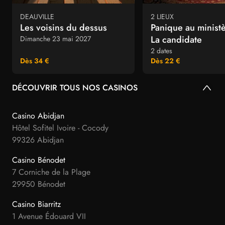
DEAUVILLE
2 LIEUX
Les voisins du dessus
Panique au ministè
La candidate
Dimanche 23 mai 2027
2 dates
Dès 34 €
Dès 22 €
DÉCOUVRIR TOUS NOS CASINOS
Casino Abidjan
Hôtel Sofitel Ivoire - Cocody
99326 Abidjan
Casino Bénodet
7 Corniche de la Plage
29950 Bénodet
Casino Biarritz
1 Avenue Édouard VII