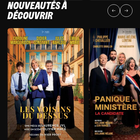
NOUVEAUTÉS À
DÉCOUVRIR