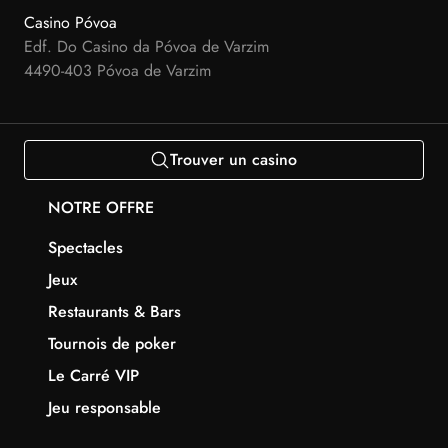
Casino Póvoa
Edf. Do Casino da Póvoa de Varzim
4490-403 Póvoa de Varzim
Trouver un casino
NOTRE OFFRE
Spectacles
Jeux
Restaurants & Bars
Tournois de poker
Le Carré VIP
Jeu responsable