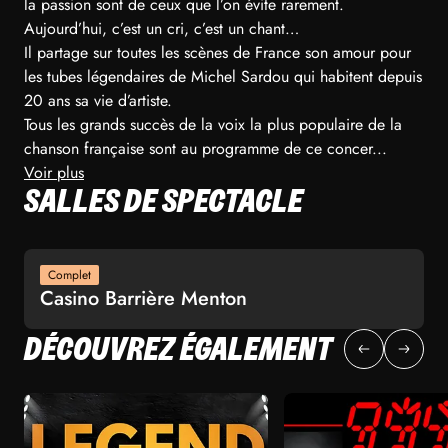
la passion sont de ceux que l’on évite rarement.
Aujourd’hui, c’est un cri, c’est un chant…
Il partage sur toutes les scènes de France son amour pour
les tubes légendaires de Michel Sardou qui habitent depuis
20 ans sa vie d’artiste.
Tous les grands succès de la voix la plus populaire de la
chanson française sont au programme de ce concer...
Voir plus
SALLES DE SPECTACLE
Complet
Casino Barrière Menton
DÉCOUVREZ ÉGALEMENT