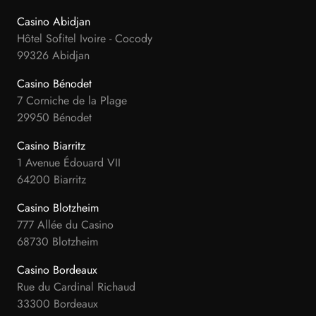
Casino Abidjan
Hôtel Sofitel Ivoire - Cocody
99326 Abidjan
Casino Bénodet
7 Corniche de la Plage
29950 Bénodet
Casino Biarritz
1 Avenue Édouard VII
64200 Biarritz
Casino Blotzheim
777 Allée du Casino
68730 Blotzheim
Casino Bordeaux
Rue du Cardinal Richaud
33300 Bordeaux