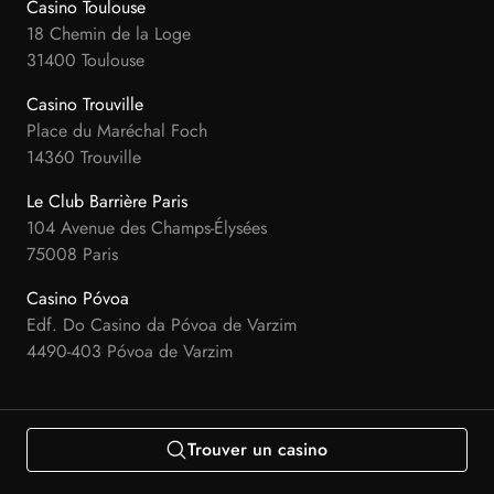
Casino Toulouse
18 Chemin de la Loge
31400 Toulouse
Casino Trouville
Place du Maréchal Foch
14360 Trouville
Le Club Barrière Paris
104 Avenue des Champs-Élysées
75008 Paris
Casino Póvoa
Edf. Do Casino da Póvoa de Varzim
4490-403 Póvoa de Varzim
Trouver un casino