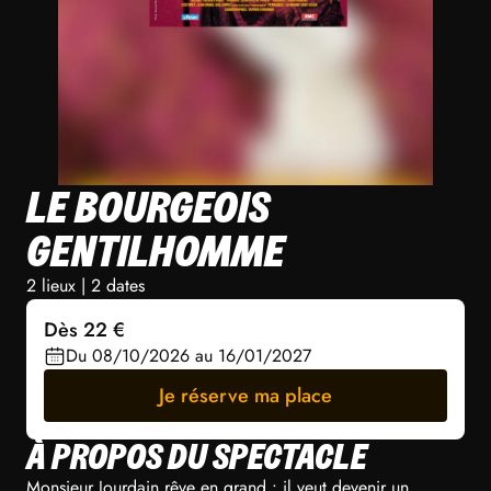
LE BOURGEOIS
GENTILHOMME
2 lieux | 2 dates
Dès 22 €
Du 08/10/2026 au 16/01/2027
Je réserve ma place
À PROPOS DU SPECTACLE
Monsieur Jourdain rêve en grand : il veut devenir un