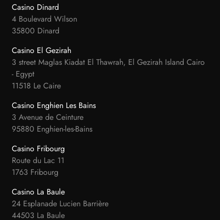
Casino Dinard
4 Boulevard Wilson
35800 Dinard
Casino El Gezirah
3 street Maglas Kiadat El Thawrah, El Gezirah Island Cairo
- Egypt
11518 Le Caire
Casino Enghien Les Bains
3 Avenue de Ceinture
95880 Enghien-les-Bains
Casino Fribourg
Route du Lac 11
1763 Fribourg
Casino La Baule
24 Esplanade Lucien Barrière
44503 La Baule