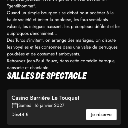
"gentilhomme".
Quand un simple bourgeois se débat pour accéder à la
haute-société et imiter la noblesse, les faux-semblants
valsent, les intrigues naissent, les précepteurs défilent et les
quiproquos s’enchaînent...
Des Turcs s’invitent, on arrange des mariages, on dispute
les voyelles et les consonnes dans une valse de perruques
poudrées et de costumes flamboyants.
Retrouvez Jean-Paul Rouve, dans cette comédie baroque,
dansante et chantante.
SALLES DE SPECTACLE
Casino Barrière Le Touquet
Samedi 16 janvier 2027
Dès
44 €
Je réserve