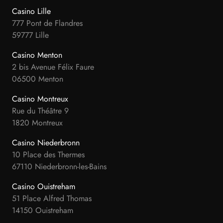
Casino Lille
777 Pont de Flandres
59777 Lille
Casino Menton
2 bis Avenue Félix Faure
06500 Menton
Casino Montreux
Rue du Théâtre 9
1820 Montreux
Casino Niederbronn
10 Place des Thermes
67110 Niederbronn-les-Bains
Casino Ouistreham
51 Place Alfred Thomas
14150 Ouistreham