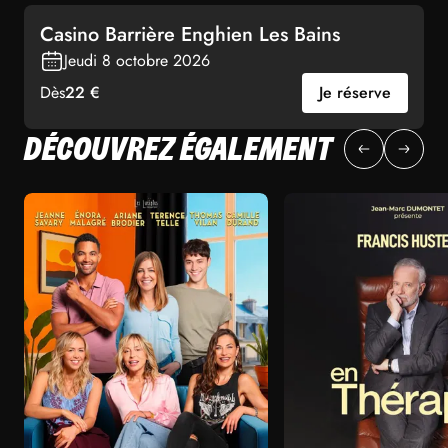
Casino Barrière Enghien Les Bains
Jeudi 8 octobre 2026
Dès
22 €
Je réserve
DÉCOUVREZ ÉGALEMENT