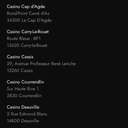
Casino Cap d'Agde
Rond-Point Carré d'As
34300 Le Cap D'Agde
Casino Carry-Le-Rouet
Route Bleue - BP1
13620 Carry-le-Rouet
Casino Cassis
29, Avenue Professeur René Leriche
13260 Cassis
Casino Courrendlin
Sur Haute Rive 1
2830 Courrendlin
Casino Deauville
2 Rue Edmond Blanc
14800 Deauville