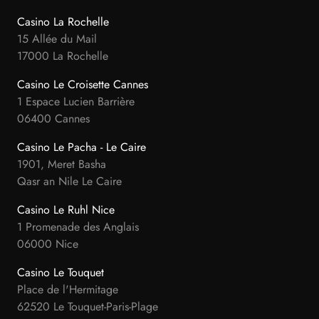
Casino La Rochelle
15 Allée du Mail
17000 La Rochelle
Casino Le Croisette Cannes
1 Espace Lucien Barrière
06400 Cannes
Casino Le Pacha - Le Caire
1901, Meret Basha
Qasr an Nile Le Caire
Casino Le Ruhl Nice
1 Promenade des Anglais
06000 Nice
Casino Le Touquet
Place de l'Hermitage
62520 Le Touquet-Paris-Plage