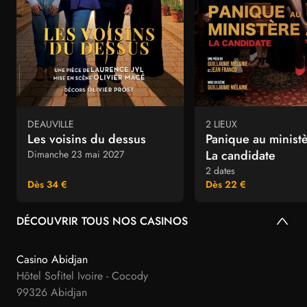
DEAUVILLE
2 LIEUX
Les voisins du dessus
Panique au ministè
La candidate
Dimanche 23 mai 2027
2 dates
Dès 34 €
Dès 22 €
DÉCOUVRIR TOUS NOS CASINOS
Casino Abidjan
Hôtel Sofitel Ivoire - Cocody
99326 Abidjan