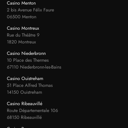
Casino Menton
2 bis Avenue Félix Faure
06500 Menton
Casino Montreux
Rue du Théâtre 9
1820 Montreux
Casino Niederbronn
10 Place des Thermes
67110 Niederbronn-les-Bains
Casino Ouistreham
51 Place Alfred Thomas
14150 Ouistreham
Casino Ribeauvillé
Route Départementale 106
68150 Ribeauvillé