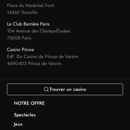
Place du Maréchal Foch
14360 Trouville
Le Club Barrière Paris
104 Avenue des Champs-Élysées
75008 Paris
Casino Póvoa
Edf. Do Casino da Póvoa de Varzim
4490-403 Póvoa de Varzim
Trouver un casino
NOTRE OFFRE
Spectacles
Jeux