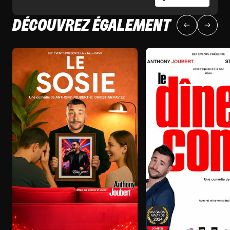
DÉCOUVREZ ÉGALEMENT