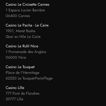
Casino Le Croisette Cannes
1 Espace Lucien Barrière
06400 Cannes
Casino Le Pacha - Le Caire
1901, Meret Basha
Qasr an Nile Le Caire
Casino Le Ruhl Nice
1 Promenade des Anglais
06000 Nice
Casino Le Touquet
Place de l'Hermitage
62520 Le Touquet-Paris-Plage
Casino Lille
777 Pont de Flandres
59777 Lille