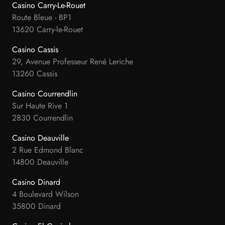
Casino Carry-Le-Rouet
Route Bleue - BP1
13620 Carry-le-Rouet
Casino Cassis
29, Avenue Professeur René Leriche
13260 Cassis
Casino Courrendlin
Sur Haute Rive 1
2830 Courrendlin
Casino Deauville
2 Rue Edmond Blanc
14800 Deauville
Casino Dinard
4 Boulevard Wilson
35800 Dinard