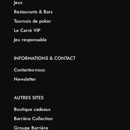
Jeux
Restaurants & Bars
Tournois de poker
Le Carré VIP
Jeu responsable
INFORMATIONS & CONTACT
Contactez-nous
Newsletter
AUTRES SITES
Boutique cadeaux
Barrière Collection
Groupe Barrière