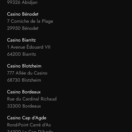
99326 Abidjan
Casino Bénodet
7 Corniche de la Plage
29950 Bénodet
Casino Biarritz
1 Avenue Édouard VII
64200 Biarritz
Casino Blotzheim
777 Allée du Casino
68730 Blotzheim
Casino Bordeaux
Rue du Cardinal Richaud
33300 Bordeaux
Casino Cap d'Agde
Rond-Point Carré d'As
34300 Le Cap D'Agde