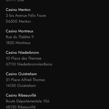
Casino Menton
2 bis Avenue Félix Faure
06500 Menton
Casino Montreux
Rue du Théâtre 9
1820 Montreux
Casino Niederbronn
10 Place des Thermes
67110 Niederbronn-les-Bains
Casino Ouistreham
51 Place Alfred Thomas
14150 Ouistreham
Casino Ribeauvillé
Route Départementale 106
68150 Ribeauvillé