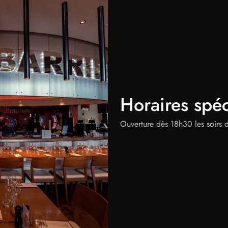
Horaires spé
Ouverture dès 18h30 les soirs d