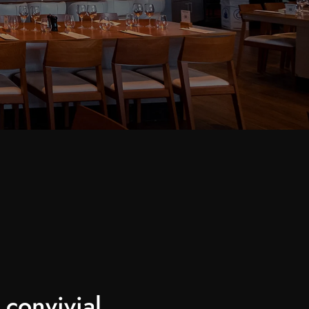
 convivial