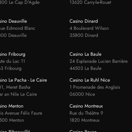
300 Le Cap D'Agde
13620 Carry-le-Rouet
ino Deauville
Casino Dinard
Rue Edmond Blanc
4 Boulevard Wilson
800 Deauville
35800 Dinard
ino Fribourg
Casino La Baule
te du Lac 11
24 Esplanade Lucien Barrière
3 Fribourg
44503 La Baule
ino Le Pacha - Le Caire
Casino Le Ruhl Nice
1, Meret Basha
1 Promenade des Anglais
r an Nile Le Caire
06000 Nice
sino Menton
Casino Montreux
is Avenue Félix Faure
Rue du Théâtre 9
500 Menton
1820 Montreux
ino Ribeauvillé
Casino Royan