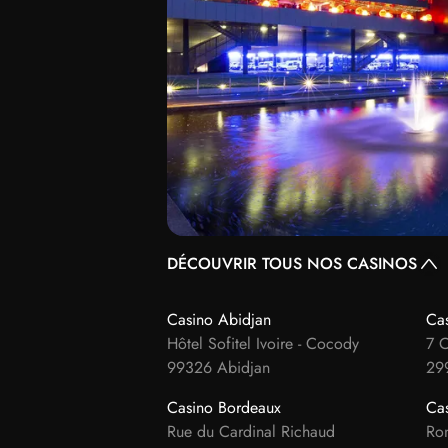
DÉCOUVRIR TOUS NOS CASINOS
Casino Abidjan
Ca
Hôtel Sofitel Ivoire - Cocody
7 C
99326 Abidjan
29
Casino Bordeaux
Ca
Rue du Cardinal Richaud
Ron