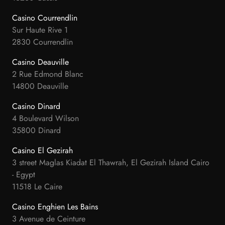
Casino Courrendlin
Sur Haute Rive 1
2830 Courrendlin
Casino Deauville
2 Rue Edmond Blanc
14800 Deauville
Casino Dinard
4 Boulevard Wilson
35800 Dinard
Casino El Gezirah
3 street Maglas Kiadat El Thawrah, El Gezirah Island Cairo
- Egypt
11518 Le Caire
Casino Enghien Les Bains
3 Avenue de Ceinture