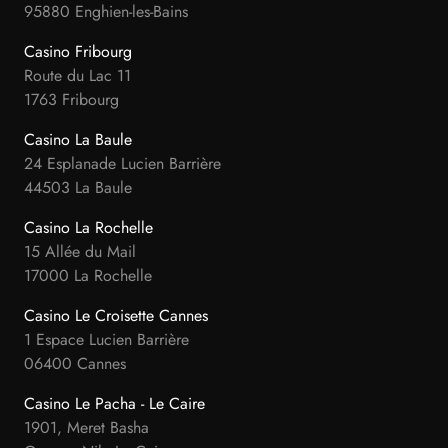
95880 Enghien-les-Bains
Casino Fribourg
Route du Lac 11
1763 Fribourg
Casino La Baule
24 Esplanade Lucien Barrière
44503 La Baule
Casino La Rochelle
15 Allée du Mail
17000 La Rochelle
Casino Le Croisette Cannes
1 Espace Lucien Barrière
06400 Cannes
Casino Le Pacha - Le Caire
1901, Meret Basha