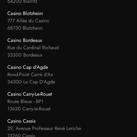
64200 Biarritz
Casino Blotzheim
777 Allée du Casino
68730 Blotzheim
Casino Bordeaux
Rue du Cardinal Richaud
33300 Bordeaux
Casino Cap d'Agde
Rond-Point Carré d'As
34300 Le Cap D'Agde
Casino Carry-Le-Rouet
Route Bleue - BP1
13620 Carry-le-Rouet
Casino Cassis
29, Avenue Professeur René Leriche
13260 Cassis