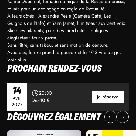
Karine Dubernet, tornade comique de la Revue de presse,
réunis pour un dézingage en règle de l’actualité.
À leurs côtés : Alexandre Pesle (Caméra Café, Les
Guignols de l’Info) et Yann Jamet, l’imitateur aux cent voix.
Sketches hilarants, parodies mordantes, répliques
cinglantes : tout y passe.
Sans filtre, sans tabou, et sans motion de censure.
Avec eux, le rire prend le pouvoir et le 49.3 vire au gr...
Voir plus
PROCHAIN RENDEZ-VOUS
14
20:30
Je réserve
AVR.
Dès
40 €
2027
DÉCOUVREZ ÉGALEMENT