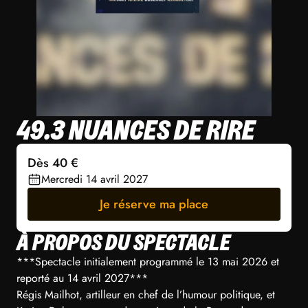
49.3 NUANCES DE RIRE
Dès 40 €
Mercredi 14 avril 2027
Je réserve ma place
À PROPOS DU SPECTACLE
***Spectacle initialement programmé le 13 mai 2026 et
reporté au 14 avril 2027***
Régis Mailhot, artilleur en chef de l’humour politique, et