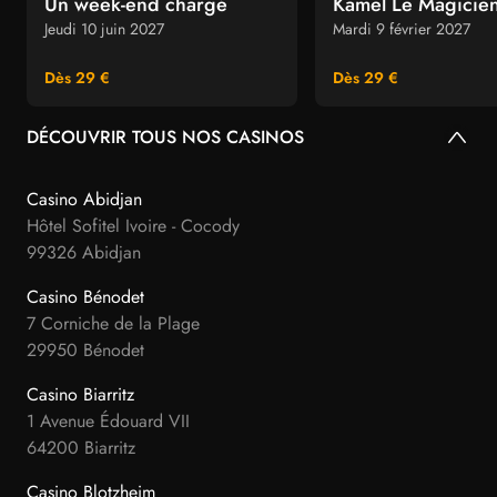
Un week-end chargé
Kamel Le Magicie
Jeudi 10 juin 2027
Mardi 9 février 2027
Dès 29 €
Dès 29 €
DÉCOUVRIR TOUS NOS CASINOS
Casino Abidjan
Hôtel Sofitel Ivoire - Cocody
99326 Abidjan
Casino Bénodet
7 Corniche de la Plage
29950 Bénodet
Casino Biarritz
1 Avenue Édouard VII
64200 Biarritz
Casino Blotzheim