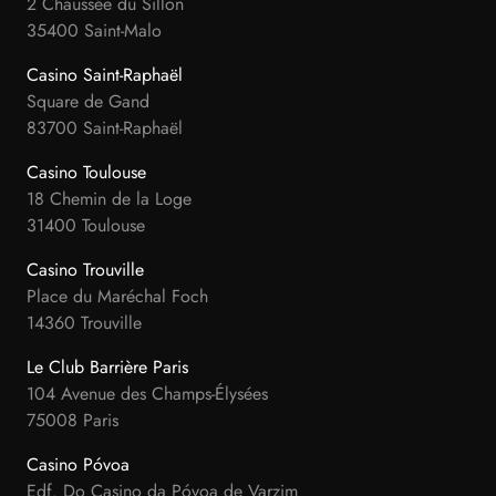
2 Chaussée du Sillon
35400 Saint-Malo
Casino Saint-Raphaël
Square de Gand
83700 Saint-Raphaël
Casino Toulouse
18 Chemin de la Loge
31400 Toulouse
Casino Trouville
Place du Maréchal Foch
14360 Trouville
Le Club Barrière Paris
104 Avenue des Champs-Élysées
75008 Paris
Casino Póvoa
Edf. Do Casino da Póvoa de Varzim