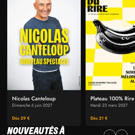
Nicolas Canteloup
Plateau 100% Rire
Dimanche 6 juin 2027
Mardi 23 mars 2027
Dès 29 €
Dès 21 €
NOUVEAUTÉS À