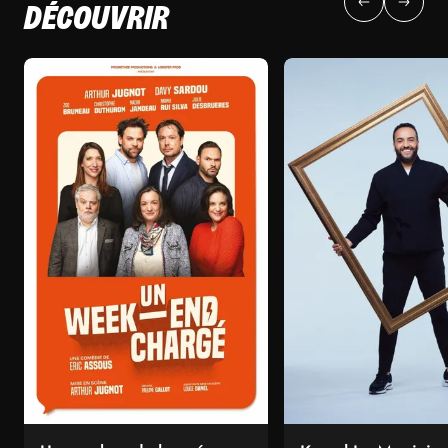
DÉCOUVRIR