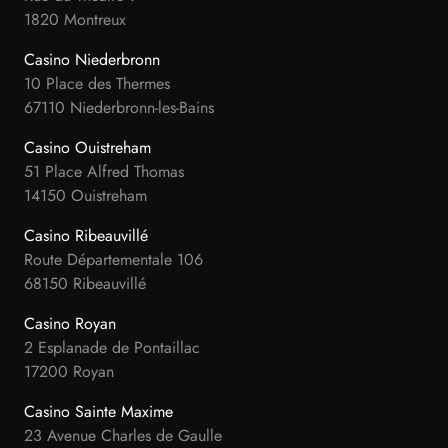
1820 Montreux
Casino Niederbronn
10 Place des Thermes
67110 Niederbronn-les-Bains
Casino Ouistreham
51 Place Alfred Thomas
14150 Ouistreham
Casino Ribeauvillé
Route Départementale 106
68150 Ribeauvillé
Casino Royan
2 Esplanade de Pontaillac
17200 Royan
Casino Sainte Maxime
23 Avenue Charles de Gaulle