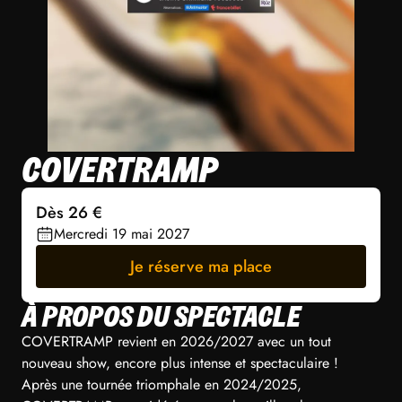
COVERTRAMP
Dès 26 €
Mercredi 19 mai 2027
Je réserve ma place
À PROPOS DU SPECTACLE
COVERTRAMP revient en 2026/2027 avec un tout
nouveau show, encore plus intense et spectaculaire !
Après une tournée triomphale en 2024/2025,