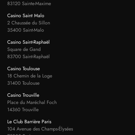
83120 Sainte-Maxime
Casino Saint Malo
2 Chaussée du Sillon
35400 Saint-Malo
Casino Saint-Raphaël
Square de Gand
83700 Saint-Raphaël
Casino Toulouse
18 Chemin de la Loge
31400 Toulouse
Casino Trouville
Place du Maréchal Foch
14360 Trouville
Le Club Barrière Paris
104 Avenue des Champs-Élysées