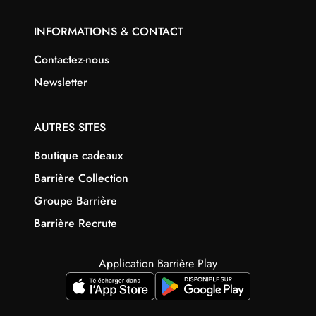
INFORMATIONS & CONTACT
Contactez-nous
Newsletter
AUTRES SITES
Boutique cadeaux
Barrière Collection
Groupe Barrière
Barrière Recrute
Application Barrière Play